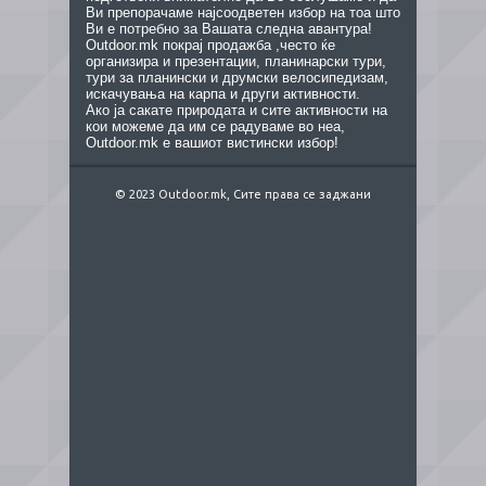
Ви препорачаме најсоодветен избор на тоа што
Ви е потребно за Вашата следна авантура!
Outdoor.mk покрај продажба ,често ќе
организира и презентации, планинарски тури,
тури за планински и друмски велосипедизам,
искачувања на карпа и други активности.
Ако ја сакате природата и сите активности на
кои можеме да им се радуваме во неа,
Outdoor.mk е вашиот вистински избор!
© 2023 Outdoor.mk, Сите права се заджани