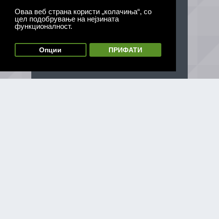
Оваа веб страна користи „колачиња“, со
цел подобрување на нејзината
функционалност.
Опции
ПРИФАТИ