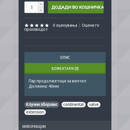
0 оценувања
|
Оцени го
производот
ОПИС
КОМЕНТАРИ (0)
Пар продолжетоци за вентил
Должина: 40мм
Клучни зборови:
continental
,
valve
,
extension
ИНФОРМАЦИИ