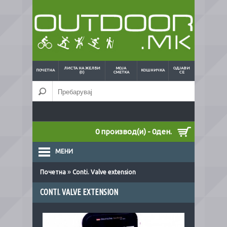
ЛИСТА НА ЖЕЛБИ
МОЈА
ОДЈАВИ
ПОЧЕТНА
КОШНИЧКА
(0)
СМЕТКА
СЕ
0 производ(и) - 0ден.
МЕНИ
»
Почетна
Conti. Valve extension
CONTI. VALVE EXTENSION