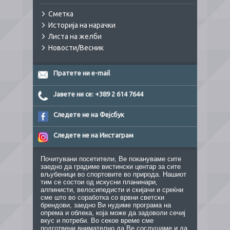
Сметка
Историја на нарачки
Листа на желби
Новости/Весник
Пратете ни e-mail
Јавете ни се: +389 2 614 7644
Следете не на Фејсбук
Следете не на Инстаграм
Почитувани посетители, Ве покануваме сите
заедно да градиме вистински центар за сите
вљубеници во спортовите во природа. Нашиот
тим се состои од искусни планинари,
алпинисти, велосипедисти и скијачи и среќни
сме што во соработка со врвни светски
брендови, заедно Ви нудиме програма на
опрема и облека, која може да задоволи сечиј
вкус и потреби. Во секое време сме
подготвени внимателно да Ве сослушаме и да