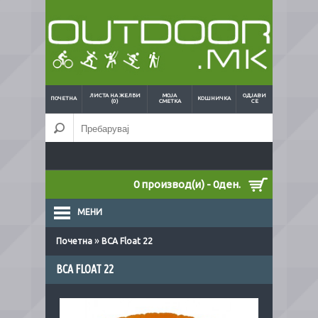
ЛИСТА НА ЖЕЛБИ
МОЈА
ОДЈАВИ
ПОЧЕТНА
КОШНИЧКА
(0)
СМЕТКА
СЕ
0 производ(и) - 0ден.
МЕНИ
»
Почетна
BCA Float 22
BCA FLOAT 22