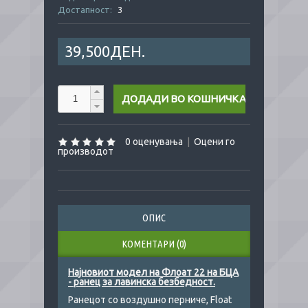
Достапност:
3
39,500ДЕН.
0 оценувања
|
Оцени го
производот
ОПИС
КОМЕНТАРИ (0)
Најновиот модел на Флоат 22 на БЦА
- ранец за лавинска безбедност.
Ранецот со воздушно перниче, Float