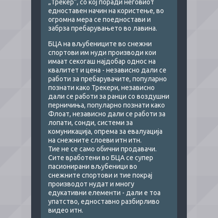
„Трекер“, со кој поради неговиот
едноставен начин на користење, во
огромна мера се поедностави и
забрза пребарувањето во лавина.
БЦА на вљубениците во снежни
спортови им нуди производи кои
имаат секогаш најдобар однос на
квалитет и цена - независно дали се
работи за пребарувачите, популарно
познати како Трекери, независно
дали се работи за ранци со воздушни
перничиња, популарно познати како
Флоат, независно дали се работи за
лопати, сонди, системи за
комуникација, опрема за евалуација
на снежните слоеви итн итн.
Тие не се само обични продавачи.
Сите вработени во БЦА се супер
пасионирани вљубеници во
снежните спортови и тие покрај
производот нудат и многу
едукативни елементи - дали е тоа
упатство, едноставно разбирливо
видео итн.