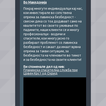
Во Македонија
Покрај многуте индивидуалци кај нас,
кои инвестирале во сопствена
опрема за лавинска безбедност -
свесни дека со тоа додаваат само на
квалитетот во своето уживање по
падините, наши клиенти се и многу
професионалци - водичи и
спасители, кои многу јасно го
разбираат проблемот со лавинска
безбедност и сакаат да имаат врвна
опрема за такви ситуации, за
безбедноста на членовите во тимот
и за безбедноста на своите клиенти!
Би споменале дел од нив:
Планинска спасителна служба при
Црвен Крст од Охрид