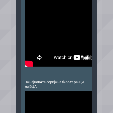
​За најновата серија на Флоат ранци
на БЦА: