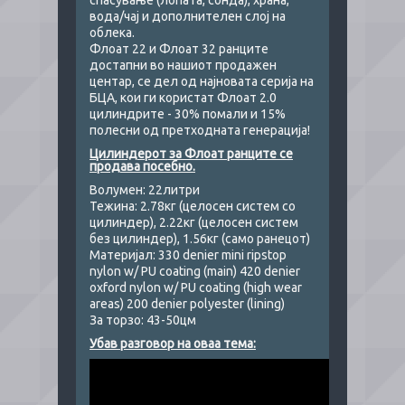
спасување (лопата, сонда), храна,
вода/чај и дополнителен слој на
облека.
Флоат 22 и Флоат 32 ранците
достапни во нашиот продажен
центар, се дел од најновата серија на
БЦА, кои ги користат Флоат 2.0
цилиндрите - 30% помали и 15%
полесни од претходната генерација!
Цилиндерот за Флоат ранците се
продава посебно.
Волумен: 22литри
Тежина: 2.78кг (целосен систем со
цилиндер), 2.22кг (целосен систем
без цилиндер), 1.56кг (само ранецот)
Материјал: 330 denier mini ripstop
nylon w/ PU coating (main) 420 denier
oxford nylon w/ PU coating (high wear
areas) 200 denier polyester (lining)
За торзо: 43-50цм
Убав разговор на оваа тема: