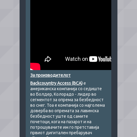
За производителот
Backcouyntry Access (BCA)
е
американска компанија со седиште
во Болдер, Колорадо - лидер во
сегментот за опрема за безбедност
во снег. Тоа е компанија со најголема
доверба во опремата за лавинска
безбедност уште од самите
почетоци, кога на пазарот и на
потрошувачите им го претставија
првиот дигитален пребарувач