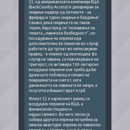
22, од американската компанија БЦА
(BackCountry Access) е дизајниран за
скијање надвор од патеките - за
фрирајд и турно скијање и бордање!
Секако дека скијањето на таков
терен, бара пред се’ познавање на
темата „лавинска безбедност“, но
поседување на опрема која
дополнително ќе помогне во случај
работите да тргнат во непосакуван
правец - е повеќе од неопходна. Во
случај на лавина, со повлекување на
тригерот, се активира 150-литарско
воздушно перниче кое треба да Ве
држи што поблиску и секако на
површината на снегот, кога
движењето на лавината ќе запре, а
ги штити и Вашиот врат и грб.
Флоат 22 е најлесниот ранец со
воздушно перниче на БЦА, а
финансиски гледано и
најдостапниот. Во него лесно ја
собира другата опрема потребна за
зимски авантури: опрема за лавинско