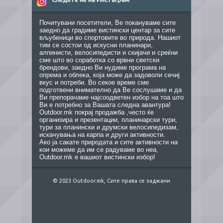
Почитувани посетители, Ве покануваме сите
заедно да градиме вистински центар за сите
вљубеници во спортовите во природа. Нашиот
тим се состои од искусни планинари,
алпинисти, велосипедисти и скијачи и среќни
сме што во соработка со врвни светски
брендови, заедно Ви нудиме програма на
опрема и облека, која може да задоволи сечиј
вкус и потреби. Во секое време сме
подготвени внимателно да Ве сослушаме и да
Ви препорачаме најсоодветен избор на тоа што
Ви е потребно за Вашата следна авантура!
Outdoor.mk покрај продажба ,често ќе
организира и презентации, планинарски тури,
тури за планински и друмски велосипедизам,
искачувања на карпа и други активности.
Ако ја сакате природата и сите активности на
кои можеме да им се радуваме во неа,
Outdoor.mk е вашиот вистински избор!
© 2023 Outdoor.mk, Сите права се заджани