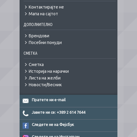
Контактирајте не
Мапа на сајтот
ДОПОЛНИТЕЛНО
Брендови
Посебни понуди
СМЕТКА
Сметка
Историја на нарачки
Листа на желби
Новости/Весник
Пратете ни e-mail
Јавете ни се: +389 2 614 7644
Следете не на Фејсбук
Следете не на Инстаграм