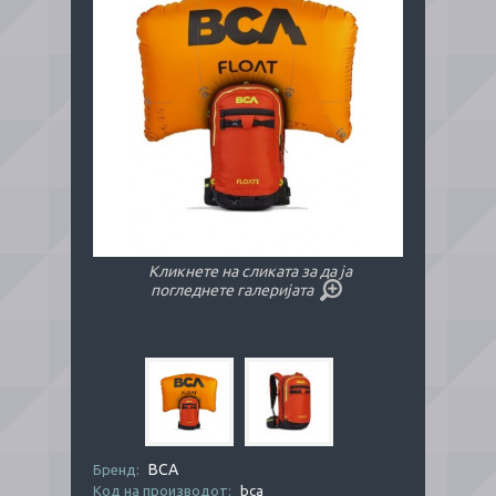
Кликнете на сликата за да ја
погледнете галеријата
BCA
Бренд:
Код на производот:
bca