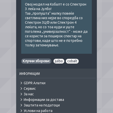
Овој модел на Кобалт е со Спектрон
3 леќа на Јулбо!
Таа „пропушта“ малку повеќе
светлина низ нејзе во споредба со
Спектрон 3ЦФ или Спектрон 4
леќата, но со тоа нуди и уште
поголема „универзалност“ - може да
се користи за поширок спектар на
спортови, каде што не е потребно
толку затемнување.
Клучни зборови:
julbo
,
cobalt
ИНФОРМАЦИИ
GDPR Алатки
Сервис
За нас
Информации за достава
Заштита на податоци
Услови на работа