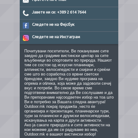
Јавете ни се: +389 2 614 7644
Следете не на Фејсбук
Следете не на Инстаграм
Почитувани посетители, Ве покануваме сите
заедно да градиме вистински центар за сите
вљубеници во спортовите во природа. Нашиот
тим се состои од искусни планинари,
алпинисти, велосипедисти и скијачи и среќни
сме што во соработка со врвни светски
брендови, заедно Ви нудиме програма на
опрема и облека, која може да задоволи сечиј
вкус и потреби. Во секое време сме
подготвени внимателно да Ве сослушаме и да
Ви препорачаме најсоодветен избор на тоа што
Ви е потребно за Вашата следна авантура!
Outdoor.mk покрај продажба ,често ќе
организира и презентации, планинарски тури,
тури за планински и друмски велосипедизам,
искачувања на карпа и други активности.
Ако ја сакате природата и сите активности на
кои можеме да им се радуваме во неа,
Outdoor.mk е вашиот вистински избор!