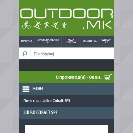
ЛИСТА НА ЖЕЛБИ
МОЈА
ОДЈАВИ
ПОЧЕТНА
КОШНИЧКА
(0)
СМЕТКА
СЕ
0 производ(и) - 0ден.
МЕНИ
»
Почетна
Julbo Cobalt SP3
JULBO COBALT SP3