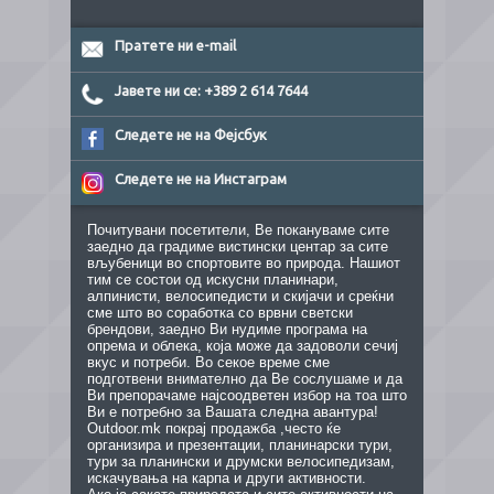
Пратете ни e-mail
Јавете ни се: +389 2 614 7644
Следете не на Фејсбук
Следете не на Инстаграм
Почитувани посетители, Ве покануваме сите
заедно да градиме вистински центар за сите
вљубеници во спортовите во природа. Нашиот
тим се состои од искусни планинари,
алпинисти, велосипедисти и скијачи и среќни
сме што во соработка со врвни светски
брендови, заедно Ви нудиме програма на
опрема и облека, која може да задоволи сечиј
вкус и потреби. Во секое време сме
подготвени внимателно да Ве сослушаме и да
Ви препорачаме најсоодветен избор на тоа што
Ви е потребно за Вашата следна авантура!
Outdoor.mk покрај продажба ,често ќе
организира и презентации, планинарски тури,
тури за планински и друмски велосипедизам,
искачувања на карпа и други активности.