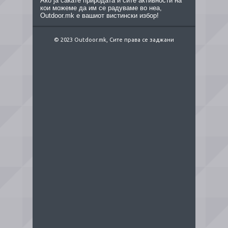
Ако ја сакате природата и сите активности на
кои можеме да им се радуваме во неа,
Outdoor.mk е вашиот вистински избор!
© 2023 Outdoor.mk, Сите права се заджани