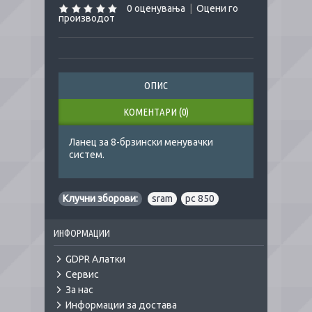
0 оценувања
|
Оцени го
производот
ОПИС
КОМЕНТАРИ (0)
Ланец за 8-брзински менувачки
систем.
Клучни зборови:
sram
,
pc 850
ИНФОРМАЦИИ
GDPR Алатки
Сервис
За нас
Информации за достава