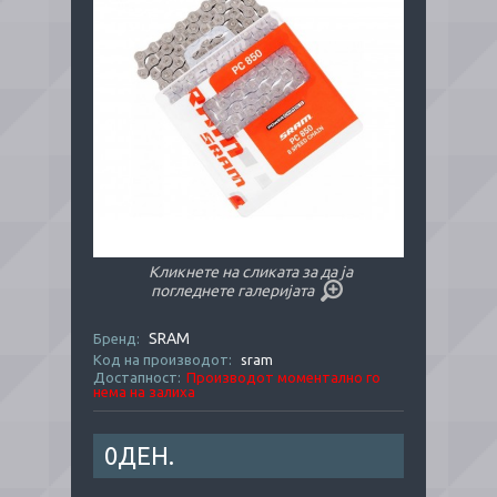
Кликнете на сликата за да ја
погледнете галеријата
SRAM
Бренд:
Код на производот:
sram
Достапност:
Производот моментално го
нема на залиха
0ДЕН.