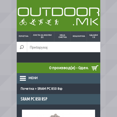
ЛИСТА НА ЖЕЛБИ
МОЈА
ОДЈАВИ
ПОЧЕТНА
КОШНИЧКА
(0)
СМЕТКА
СЕ
0 производ(и) - 0ден.
МЕНИ
»
Почетна
SRAM PC 850 8sp
SRAM PC 850 8SP