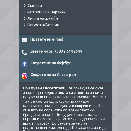
Сметка
Историја на нарачки
Листа на желби
Новости/Весник
Пратете ни e-mail
Јавете ни се: +389 2 614 7644
Следете не на Фејсбук
Следете не на Инстаграм
Почитувани посетители, Ве покануваме сите
заедно да градиме вистински центар за сите
вљубеници во спортовите во природа. Нашиот
тим се состои од искусни планинари,
алпинисти, велосипедисти и скијачи и среќни
сме што во соработка со врвни светски
брендови, заедно Ви нудиме програма на
опрема и облека, која може да задоволи сечиј
вкус и потреби. Во секое време сме
подготвени внимателно да Ве сослушаме и да