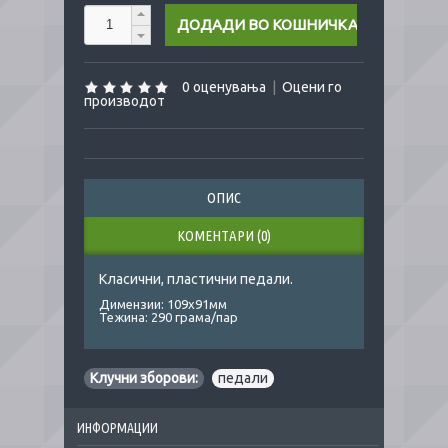
0 оценувања
|
Оцени го
производот
ОПИС
КОМЕНТАРИ (0)
Класични, пластични педали.
Димензии: 109х91мм
Тежина: 290 грама/пар
Клучни зборови:
педали
ИНФОРМАЦИИ