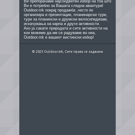
Ви препорачаме најсоодветен избор на тоа што
Ви е потребно за Вашата следна авантура!
Outdoor.mk покрај продажба ,често ќе
организира и презентации, планинарски тури,
тури за планински и друмски велосипедизам,
искачувања на карпа и други активности.
Ако ја сакате природата и сите активности на
кои можеме да им се радуваме во неа,
Outdoor.mk е вашиот вистински избор!
© 2023 Outdoor.mk, Сите права се заджани