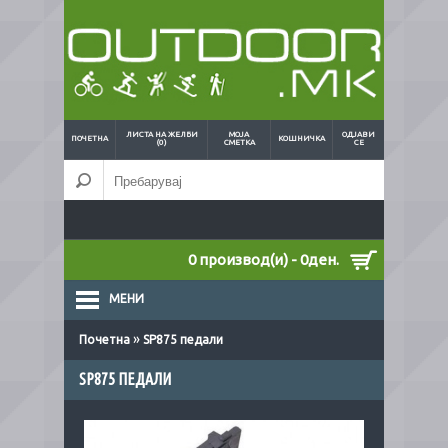
ЛИСТА НА ЖЕЛБИ
МОЈА
ОДЈАВИ
ПОЧЕТНА
КОШНИЧКА
(0)
СМЕТКА
СЕ
0 производ(и) - 0ден.
МЕНИ
»
Почетна
SP875 педали
SP875 ПЕДАЛИ