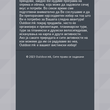
брендови, заедно Ви нудиме програма на
опрема и облека, која може да задоволи сечиј
вкус и потреби. Во секое време сме
подготвени внимателно да Ве сослушаме и да
Ви препорачаме најсоодветен избор на тоа што
Ви е потребно за Вашата следна авантура!
Outdoor.mk покрај продажба ,често ќе
организира и презентации, планинарски тури,
тури за планински и друмски велосипедизам,
искачувања на карпа и други активности.
Ако ја сакате природата и сите активности на
кои можеме да им се радуваме во неа,
Outdoor.mk е вашиот вистински избор!
© 2023 Outdoor.mk, Сите права се заджани