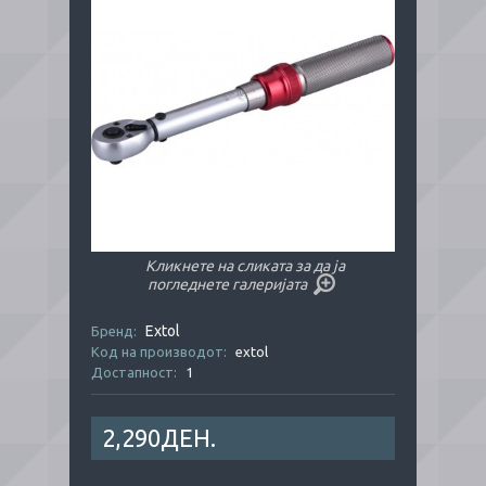
Кликнете на сликата за да ја
погледнете галеријата
Extol
Бренд:
Код на производот:
extol
Достапност:
1
2,290ДЕН.