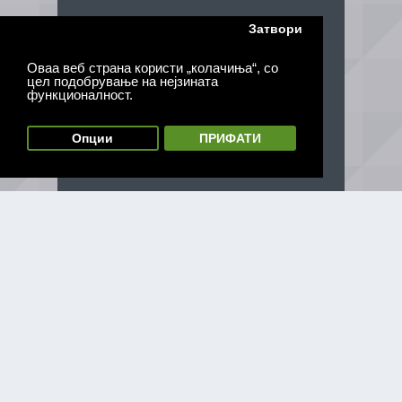
Затвори
Оваа веб страна користи „колачиња“, со
цел подобрување на нејзината
функционалност.
Опции
ПРИФАТИ