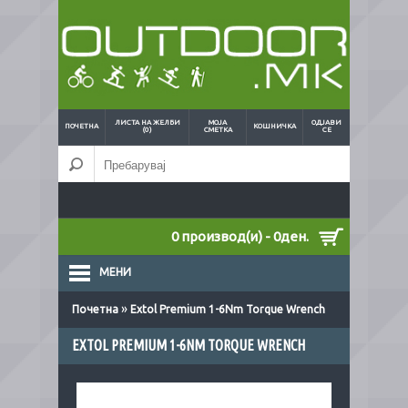
ЛИСТА НА ЖЕЛБИ
МОЈА
ОДЈАВИ
ПОЧЕТНА
КОШНИЧКА
(0)
СМЕТКА
СЕ
0 производ(и) - 0ден.
МЕНИ
»
Почетна
Extol Premium 1-6Nm Torque Wrench
EXTOL PREMIUM 1-6NM TORQUE WRENCH