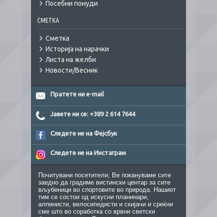
Посебни понуди
СМЕТКА
Сметка
Историја на нарачки
Листа на желби
Новости/Весник
Пратете ни e-mail
Јавете ни се: +389 2 614 7644
Следете не на Фејсбук
Следете не на Инстаграм
Почитувани посетители, Ве покануваме сите
заедно да градиме вистински центар за сите
вљубеници во спортовите во природа. Нашиот
тим се состои од искусни планинари,
алпинисти, велосипедисти и скијачи и среќни
сме што во соработка со врвни светски