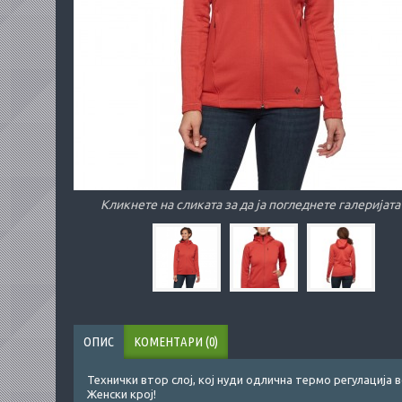
Кликнете на сликата за да ја погледнете галеријата
ОПИС
КОМЕНТАРИ (0)
Технички втор слој, кој нуди одлична термо регулација в
Женски крој!