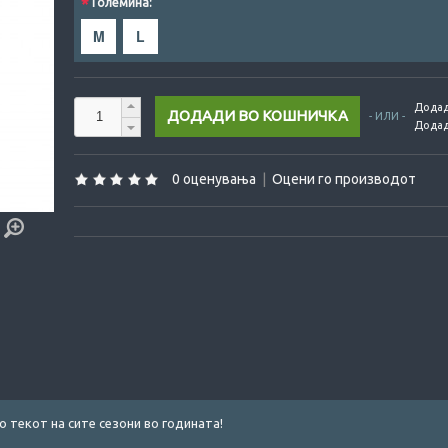
*
Големина:
M
L
Додад
- ИЛИ -
Додад
0 оценувања
|
Оцени го производот
о текот на сите сезони во годината!