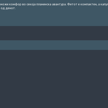
возможи комфор во секоја планинска авантура. Фитот е компактен, а ка
 од денот.