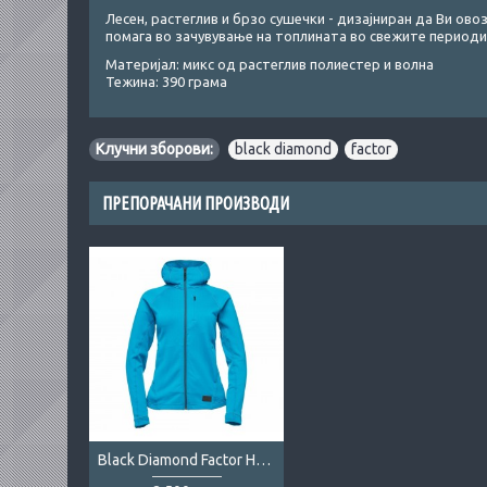
Лесен, растеглив и брзо сушечки - дизајниран да Ви о
помага во зачувување на топлината во свежите периоди
Материјал: микс од растеглив полиестер и волна
Тежина: 390 грама
Клучни зборови:
black diamond
,
factor
ПРЕПОРАЧАНИ ПРОИЗВОДИ
Black Diamond Factor Hoody Lady