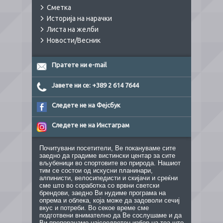
Сметка
Историја на нарачки
Листа на желби
Новости/Весник
Пратете ни e-mail
Јавете ни се: +389 2 614 7644
Следете не на Фејсбук
Следете не на Инстаграм
Почитувани посетители, Ве покануваме сите
заедно да градиме вистински центар за сите
вљубеници во спортовите во природа. Нашиот
тим се состои од искусни планинари,
алпинисти, велосипедисти и скијачи и среќни
сме што во соработка со врвни светски
брендови, заедно Ви нудиме програма на
опрема и облека, која може да задоволи сечиј
вкус и потреби. Во секое време сме
подготвени внимателно да Ве сослушаме и да
Ви препорачаме најсоодветен избор на тоа што