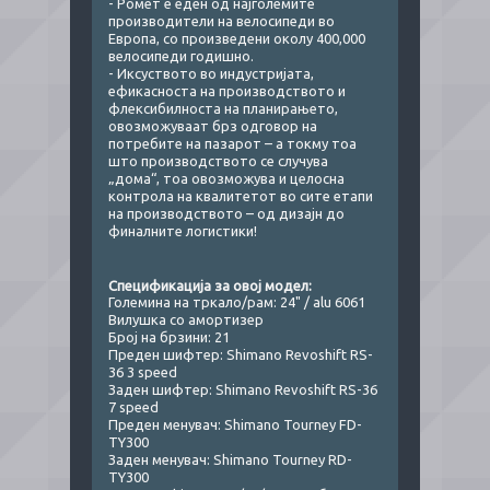
- Ромет е еден од најголемите
производители на велосипеди во
Европа, со произведени околу 400,000
велосипеди годишно.
- Иксуството во индустријата,
ефикасноста на производството и
флексибилноста на планирањето,
овозможуваат брз одговор на
потребите на пазарот – а токму тоа
што производството се случува
„дома“, тоа овозможува и целосна
контрола на квалитетот во сите етапи
на производството – од дизајн до
финалните логистики!
Спецификација за овој модел:​​
Големина на тркало/рам: 24" / alu 6061
Вилушка со амортизер
Број на брзини: 21
Преден шифтер: Shimano Revoshift RS-
36 3 speed
Заден шифтер: Shimano Revoshift RS-36
7 speed
Преден менувач: Shimano Tourney FD-
TY300
Заден менувач: Shimano Tourney RD-
TY300