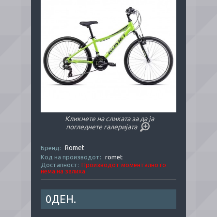
Кликнете на сликата за да ја
погледнете галеријата
Romet
Бренд:
Код на производот:
romet
Достапност:
Производот моментално го
нема на залиха
0ДЕН.