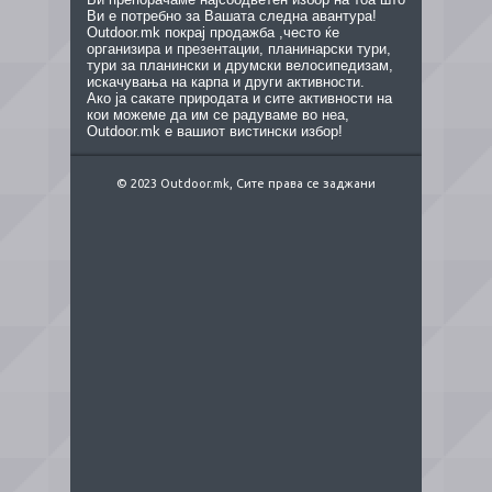
Ви е потребно за Вашата следна авантура!
Outdoor.mk покрај продажба ,често ќе
организира и презентации, планинарски тури,
тури за планински и друмски велосипедизам,
искачувања на карпа и други активности.
Ако ја сакате природата и сите активности на
кои можеме да им се радуваме во неа,
Outdoor.mk е вашиот вистински избор!
© 2023 Outdoor.mk, Сите права се заджани