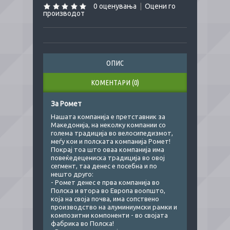
0 оценувања
|
Оцени го
производот
ОПИС
КОМЕНТАРИ (0)
За Ромет
Нашата компанија е претставник за
Македонија, на неколку компании со
голема традиција во велосипедизмот,
меѓу кои и полската компанија Ромет!
Покрај тоа што оваа компанија има
повеќедецениска традиција во овој
сегмент, таа денес е посебна и по
нешто друго:
- Ромет денес е прва компанија во
Полска и втора во Европа воопшто,
која на своја почва, има сопствено
производство на алуминиумски рамки и
композитни компоненти - во својата
фабрика во Полска!