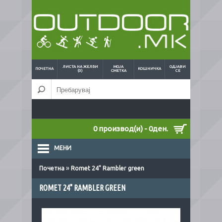
ЛИСТА НА ЖЕЛБИ
МОЈА
ОДЈАВИ
ПОЧЕТНА
КОШНИЧКА
(0)
СМЕТКА
СЕ
0 производ(и) - 0ден.
МЕНИ
»
Почетна
Romet 24" Rambler green
ROMET 24" RAMBLER GREEN