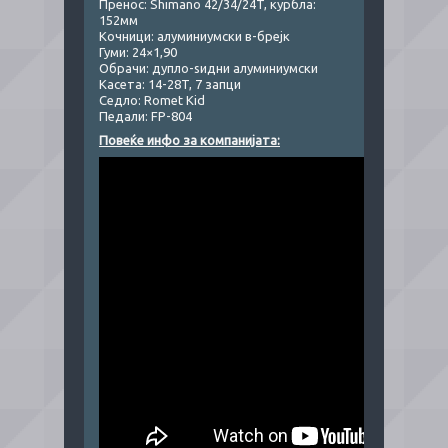
Пренос: Shimano 42/34/24T, курбла:
152мм
Кочници: алуминиумски в-брејк
Гуми: 24×1,90
Обрачи: дупло-ѕидни алуминиумски
Касета: 14-28T, 7 запци
Седло: Romet Kid
Педали: FP-804
Повеќе инфо за компанијата: