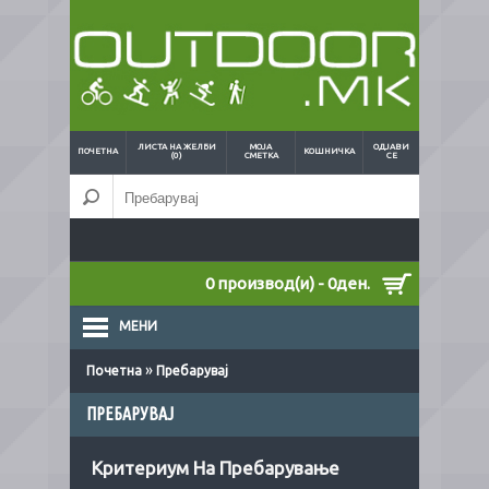
ЛИСТА НА ЖЕЛБИ
МОЈА
ОДЈАВИ
ПОЧЕТНА
КОШНИЧКА
(0)
СМЕТКА
СЕ
0 производ(и) - 0ден.
МЕНИ
»
Почетна
Пребарувај
ПРЕБАРУВАЈ
Критериум На Пребарување