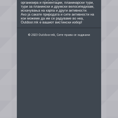
организира и презентации, планинарски тури,
тури за планински и друмски велосипедизам,
искачувања на карпа и други активности.
Ако ја сакате природата и сите активности на
кои можеме да им се радуваме во неа,
Outdoor.mk е вашиот вистински избор!
© 2023 Outdoor.mk, Сите права се заджани