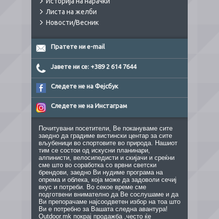
Историја на нарачки
Листа на желби
Новости/Весник
Пратете ни e-mail
Јавете ни се: +389 2 614 7644
Следете не на Фејсбук
Следете не на Инстаграм
Почитувани посетители, Ве покануваме сите
заедно да градиме вистински центар за сите
вљубеници во спортовите во природа. Нашиот
тим се состои од искусни планинари,
алпинисти, велосипедисти и скијачи и среќни
сме што во соработка со врвни светски
брендови, заедно Ви нудиме програма на
опрема и облека, која може да задоволи сечиј
вкус и потреби. Во секое време сме
подготвени внимателно да Ве сослушаме и да
Ви препорачаме најсоодветен избор на тоа што
Ви е потребно за Вашата следна авантура!
Outdoor.mk покрај продажба ,често ќе