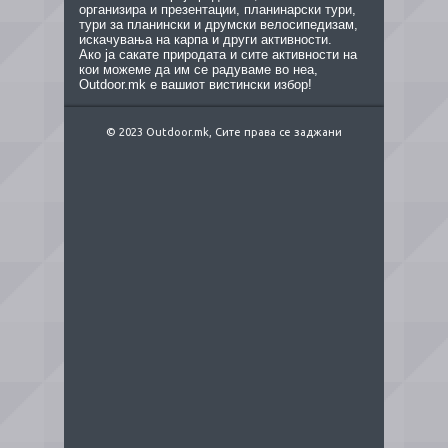
организира и презентации, планинарски тури,
тури за планински и друмски велосипедизам,
искачувања на карпа и други активности.
Ако ја сакате природата и сите активности на
кои можеме да им се радуваме во неа,
Outdoor.mk е вашиот вистински избор!
© 2023 Outdoor.mk, Сите права се заджани