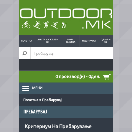
ЛИСТА НА ЖЕЛБИ
МОЈА
ОДЈАВИ
ПОЧЕТНА
КОШНИЧКА
(0)
СМЕТКА
СЕ
0 производ(и) - 0ден.
МЕНИ
»
Почетна
Пребарувај
ПРЕБАРУВАЈ
Критериум На Пребарување