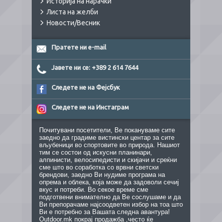
Историја на нарачки
Листа на желби
Новости/Весник
Пратете ни e-mail
Јавете ни се: +389 2 614 7644
Следете не на Фејсбук
Следете не на Инстаграм
Почитувани посетители, Ве покануваме сите
заедно да градиме вистински центар за сите
вљубеници во спортовите во природа. Нашиот
тим се состои од искусни планинари,
алпинисти, велосипедисти и скијачи и среќни
сме што во соработка со врвни светски
брендови, заедно Ви нудиме програма на
опрема и облека, која може да задоволи сечиј
вкус и потреби. Во секое време сме
подготвени внимателно да Ве сослушаме и да
Ви препорачаме најсоодветен избор на тоа што
Ви е потребно за Вашата следна авантура!
Outdoor.mk покрај продажба ,често ќе