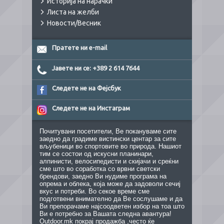
Историја на нарачки
Листа на желби
Новости/Весник
Пратете ни e-mail
Јавете ни се: +389 2 614 7644
Следете не на Фејсбук
Следете не на Инстаграм
Почитувани посетители, Ве покануваме сите
заедно да градиме вистински центар за сите
вљубеници во спортовите во природа. Нашиот
тим се состои од искусни планинари,
алпинисти, велосипедисти и скијачи и среќни
сме што во соработка со врвни светски
брендови, заедно Ви нудиме програма на
опрема и облека, која може да задоволи сечиј
вкус и потреби. Во секое време сме
подготвени внимателно да Ве сослушаме и да
Ви препорачаме најсоодветен избор на тоа што
Ви е потребно за Вашата следна авантура!
Outdoor.mk покрај продажба ,често ќе