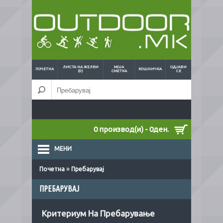
ЛИСТА НА ЖЕЛБИ
МОЈА
ОДЈАВИ
ПОЧЕТНА
КОШНИЧКА
(0)
СМЕТКА
СЕ
0 производ(и) - 0ден.
МЕНИ
»
Почетна
Пребарувај
ПРЕБАРУВАЈ
Критериум На Пребарување