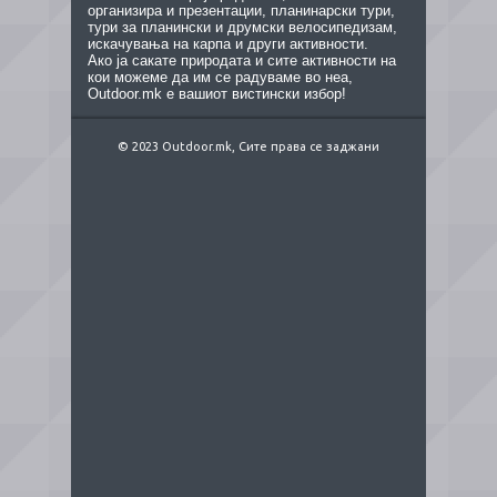
организира и презентации, планинарски тури,
тури за планински и друмски велосипедизам,
искачувања на карпа и други активности.
Ако ја сакате природата и сите активности на
кои можеме да им се радуваме во неа,
Outdoor.mk е вашиот вистински избор!
© 2023 Outdoor.mk, Сите права се заджани