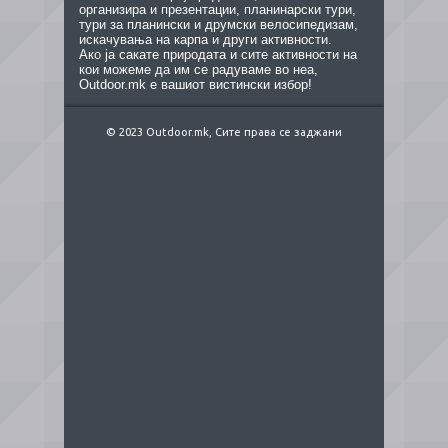
организира и презентации, планинарски тури,
тури за планински и друмски велосипедизам,
искачувања на карпа и други активности.
Ако ја сакате природата и сите активности на
кои можеме да им се радуваме во неа,
Outdoor.mk е вашиот вистински избор!
© 2023 Outdoor.mk, Сите права се заджани