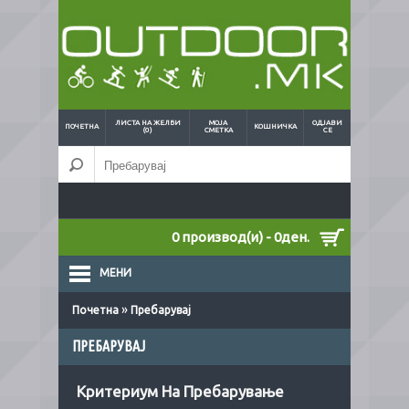
ЛИСТА НА ЖЕЛБИ
МОЈА
ОДЈАВИ
ПОЧЕТНА
КОШНИЧКА
(0)
СМЕТКА
СЕ
0 производ(и) - 0ден.
МЕНИ
»
Почетна
Пребарувај
ПРЕБАРУВАЈ
Критериум На Пребарување