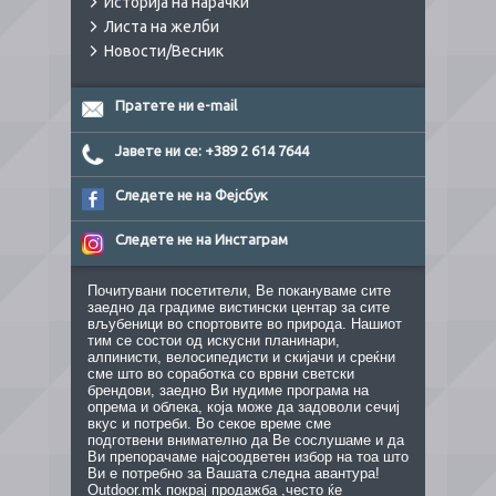
Историја на нарачки
Листа на желби
Новости/Весник
Пратете ни e-mail
Јавете ни се: +389 2 614 7644
Следете не на Фејсбук
Следете не на Инстаграм
Почитувани посетители, Ве покануваме сите
заедно да градиме вистински центар за сите
вљубеници во спортовите во природа. Нашиот
тим се состои од искусни планинари,
алпинисти, велосипедисти и скијачи и среќни
сме што во соработка со врвни светски
брендови, заедно Ви нудиме програма на
опрема и облека, која може да задоволи сечиј
вкус и потреби. Во секое време сме
подготвени внимателно да Ве сослушаме и да
Ви препорачаме најсоодветен избор на тоа што
Ви е потребно за Вашата следна авантура!
Outdoor.mk покрај продажба ,често ќе