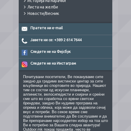
Историја на нарачки
Листа на желби
Новости/Весник
Пратете ни e-mail
Јавете ни се: +389 2 614 7644
Следете не на Фејсбук
Следете не на Инстаграм
Почитувани посетители, Ве покануваме сите
заедно да градиме вистински центар за сите
вљубеници во спортовите во природа. Нашиот
тим се состои од искусни планинари,
алпинисти, велосипедисти и скијачи и среќни
сме што во соработка со врвни светски
брендови, заедно Ви нудиме програма на
опрема и облека, која може да задоволи сечиј
вкус и потреби. Во секое време сме
подготвени внимателно да Ве сослушаме и да
Ви препорачаме најсоодветен избор на тоа што
Ви е потребно за Вашата следна авантура!
Outdoor.mk покрај продажба ,често ќе