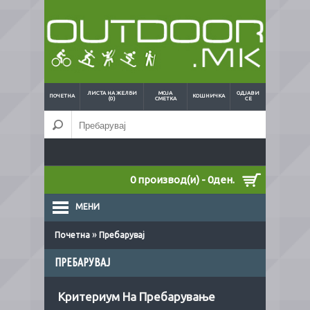
ЛИСТА НА ЖЕЛБИ
МОЈА
ОДЈАВИ
ПОЧЕТНА
КОШНИЧКА
(0)
СМЕТКА
СЕ
0 производ(и) - 0ден.
МЕНИ
»
Почетна
Пребарувај
ПРЕБАРУВАЈ
Критериум На Пребарување