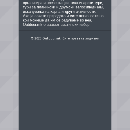
организира и презентации, планинарски тури,
тури за планински и друмски велосипедизам,
искачувања на карпа и други активности.
Ако ја сакате природата и сите активности на
кои можеме да им се радуваме во неа,
Outdoor.mk е вашиот вистински избор!
© 2023 Outdoor.mk, Сите права се заджани