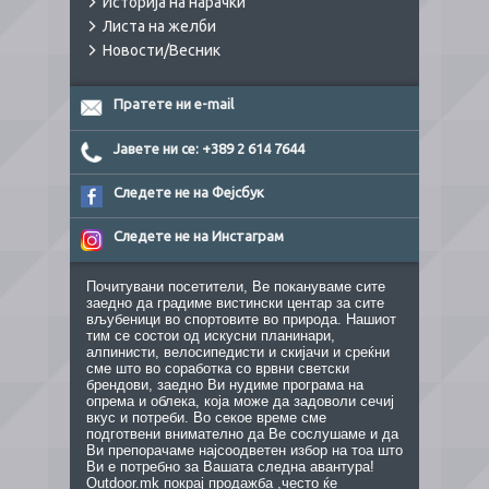
Историја на нарачки
Листа на желби
Новости/Весник
Пратете ни e-mail
Јавете ни се: +389 2 614 7644
Следете не на Фејсбук
Следете не на Инстаграм
Почитувани посетители, Ве покануваме сите
заедно да градиме вистински центар за сите
вљубеници во спортовите во природа. Нашиот
тим се состои од искусни планинари,
алпинисти, велосипедисти и скијачи и среќни
сме што во соработка со врвни светски
брендови, заедно Ви нудиме програма на
опрема и облека, која може да задоволи сечиј
вкус и потреби. Во секое време сме
подготвени внимателно да Ве сослушаме и да
Ви препорачаме најсоодветен избор на тоа што
Ви е потребно за Вашата следна авантура!
Outdoor.mk покрај продажба ,често ќе