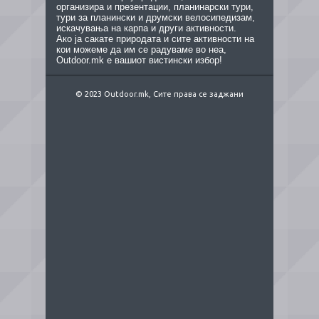
организира и презентации, планинарски тури,
тури за планински и друмски велосипедизам,
искачувања на карпа и други активности.
Ако ја сакате природата и сите активности на
кои можеме да им се радуваме во неа,
Outdoor.mk е вашиот вистински избор!
© 2023 Outdoor.mk, Сите права се заджани