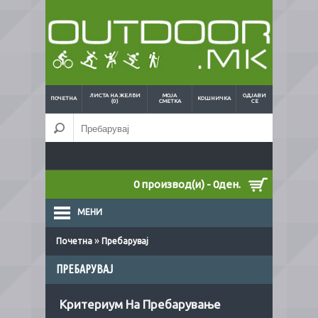
ЛИСТА НА ЖЕЛБИ
МОЈА
ОДЈАВИ
ПОЧЕТНА
КОШНИЧКА
(0)
СМЕТКА
СЕ
0 производ(и) - 0ден.
МЕНИ
»
Почетна
Пребарувај
ПРЕБАРУВАЈ
Критериум На Пребарување