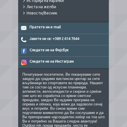
Историја на нарачки
Листа на желби
Новости/Весник
Пратете ни e-mail
Јавете ни се: +389 2 614 7644
Следете не на Фејсбук
Следете не на Инстаграм
Почитувани посетители, Ве покануваме сите
заедно да градиме вистински центар за сите
вљубеници во спортовите во природа. Нашиот
тим се состои од искусни планинари,
алпинисти, велосипедисти и скијачи и среќни
сме што во соработка со врвни светски
брендови, заедно Ви нудиме програма на
опрема и облека, која може да задоволи сечиј
вкус и потреби. Во секое време сме
подготвени внимателно да Ве сослушаме и да
Ви препорачаме најсоодветен избор на тоа што
Ви е потребно за Вашата следна авантура!
Outdoor.mk покрај продажба ,често ќе