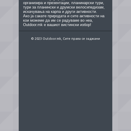
организира и презентации, планинарски тури,
тури за планински и друмски велосипедизам,
искачувања на карпа и други активности.
Ако ја сакате природата и сите активности на
кои можеме да им се радуваме во неа,
Outdoor.mk е вашиот вистински избор!
© 2023 Outdoor.mk, Сите права се заджани