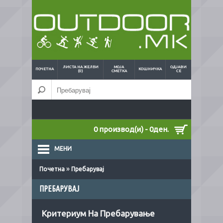
ЛИСТА НА ЖЕЛБИ
МОЈА
ОДЈАВИ
ПОЧЕТНА
КОШНИЧКА
(0)
СМЕТКА
СЕ
0 производ(и) - 0ден.
МЕНИ
»
Почетна
Пребарувај
ПРЕБАРУВАЈ
Критериум На Пребарување