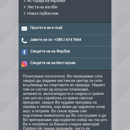
Историја на нарачки
Листа на желби
Новости/Весник
Пратете ни e-mail
Јавете ни се: +389 2 614 7644
Следете не на Фејсбук
Следете не на Инстаграм
Почитувани посетители, Ве покануваме сите
заедно да градиме вистински центар за сите
вљубеници во спортовите во природа. Нашиот
тим се состои од искусни планинари,
алпинисти, велосипедисти и скијачи и среќни
сме што во соработка со врвни светски
брендови, заедно Ви нудиме програма на
опрема и облека, која може да задоволи сечиј
вкус и потреби. Во секое време сме
подготвени внимателно да Ве сослушаме и да
Ви препорачаме најсоодветен избор на тоа што
Ви е потребно за Вашата следна авантура!
Outdoor.mk покрај продажба ,често ќе