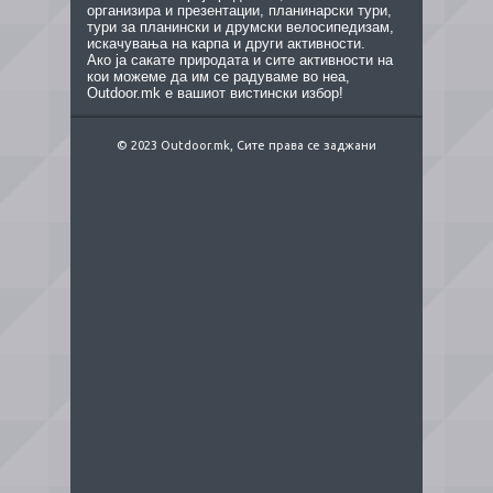
организира и презентации, планинарски тури,
тури за планински и друмски велосипедизам,
искачувања на карпа и други активности.
Ако ја сакате природата и сите активности на
кои можеме да им се радуваме во неа,
Outdoor.mk е вашиот вистински избор!
© 2023 Outdoor.mk, Сите права се заджани