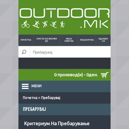
ЛИСТА НА ЖЕЛБИ
МОЈА
ОДЈАВИ
ПОЧЕТНА
КОШНИЧКА
(0)
СМЕТКА
СЕ
0 производ(и) - 0ден.
МЕНИ
»
Почетна
Пребарувај
ПРЕБАРУВАЈ
Критериум На Пребарување