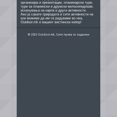
организира и презентации, планинарски тури,
тури за планински и друмски велосипедизам,
искачувања на карпа и други активности.
Ако ја сакате природата и сите активности на
кои можеме да им се радуваме во неа,
Outdoor.mk е вашиот вистински избор!
© 2023 Outdoor.mk, Сите права се заджани