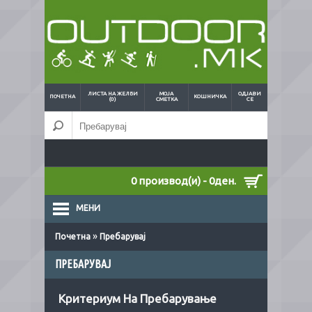
ЛИСТА НА ЖЕЛБИ
МОЈА
ОДЈАВИ
ПОЧЕТНА
КОШНИЧКА
(0)
СМЕТКА
СЕ
0 производ(и) - 0ден.
МЕНИ
»
Почетна
Пребарувај
ПРЕБАРУВАЈ
Критериум На Пребарување