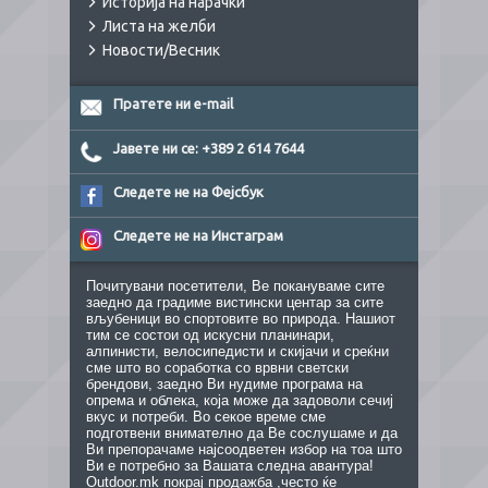
Историја на нарачки
Листа на желби
Новости/Весник
Пратете ни e-mail
Јавете ни се: +389 2 614 7644
Следете не на Фејсбук
Следете не на Инстаграм
Почитувани посетители, Ве покануваме сите
заедно да градиме вистински центар за сите
вљубеници во спортовите во природа. Нашиот
тим се состои од искусни планинари,
алпинисти, велосипедисти и скијачи и среќни
сме што во соработка со врвни светски
брендови, заедно Ви нудиме програма на
опрема и облека, која може да задоволи сечиј
вкус и потреби. Во секое време сме
подготвени внимателно да Ве сослушаме и да
Ви препорачаме најсоодветен избор на тоа што
Ви е потребно за Вашата следна авантура!
Outdoor.mk покрај продажба ,често ќе