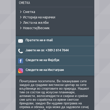
СМЕТКА
Сметка
Историја на нарачки
Листа на желби
Новости/Весник
Пратете ни e-mail
Јавете ни се: +389 2 614 7644
Следете не на Фејсбук
Следете не на Инстаграм
Почитувани посетители, Ве покануваме сите
заедно да градиме вистински центар за сите
вљубеници во спортовите во природа. Нашиот
тим се состои од искусни планинари,
алпинисти, велосипедисти и скијачи и среќни
сме што во соработка со врвни светски
брендови, заедно Ви нудиме програма на
опрема и облека, која може да задоволи сечиј