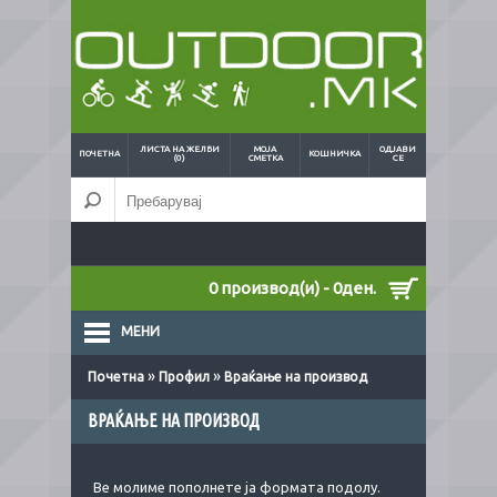
ЛИСТА НА ЖЕЛБИ
МОЈА
ОДЈАВИ
ПОЧЕТНА
КОШНИЧКА
(0)
СМЕТКА
СЕ
0 производ(и) - 0ден.
МЕНИ
»
»
Почетна
Профил
Враќање на производ
ВРАЌАЊЕ НА ПРОИЗВОД
Ве молиме пополнете ја формата подолу.