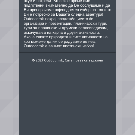
вкус и потреби. Во секое време сме
подготвени внимателно да Ве сослушаме и да
Ви препорачаме најсоодветен избор на тоа што
Ви е потребно за Вашата следна авантура!
Outdoor.mk покрај продажба ,често ќе
организира и презентации, планинарски тури,
тури за планински и друмски велосипедизам,
искачувања на карпа и други активности.
Ако ја сакате природата и сите активности на
кои можеме да им се радуваме во неа,
Outdoor.mk е вашиот вистински избор!
© 2023 Outdoor.mk, Сите права се заджани