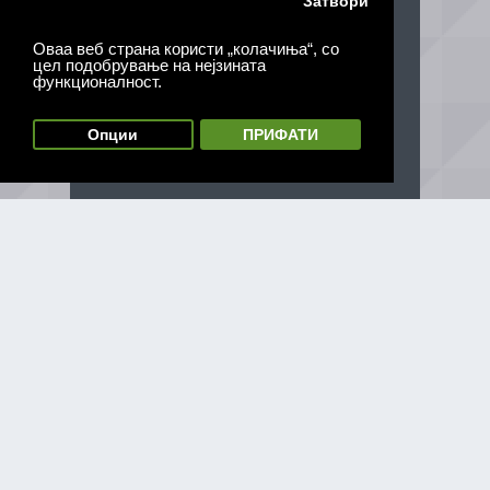
Затвори
Оваа веб страна користи „колачиња“, со
цел подобрување на нејзината
функционалност.
Опции
ПРИФАТИ