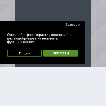
Затвори
Оваа веб страна користи „колачиња“, со
цел подобрување на нејзината
функционалност.
Опции
ПРИФАТИ