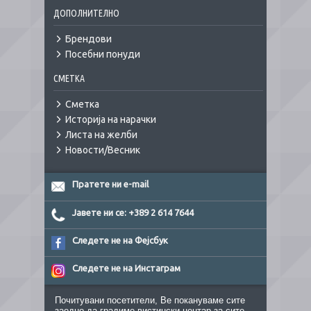
ДОПОЛНИТЕЛНО
Брендови
Посебни понуди
СМЕТКА
Сметка
Историја на нарачки
Листа на желби
Новости/Весник
Пратете ни e-mail
Јавете ни се: +389 2 614 7644
Следете не на Фејсбук
Следете не на Инстаграм
Почитувани посетители, Ве покануваме сите
заедно да градиме вистински центар за сите