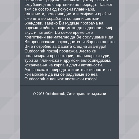
вљубеници во спортовите во природа. Нашиот
тим се состои од искусни планинари,
алпинисти, велосипедисти и скијачи и среќни
сме што во соработка со врвни светски
брендови, заедно Ви нудиме програма на
опрема и облека, која може да задоволи сечиј
вкус и потреби. Во секое време сме
подготвени внимателно да Ве сослушаме и да
Ви препорачаме најсоодветен избор на тоа што
Ви е потребно за Вашата следна авантура!
Outdoor.mk покрај продажба ,често ќе
организира и презентации, планинарски тури,
тури за планински и друмски велосипедизам,
искачувања на карпа и други активности.
Ако ја сакате природата и сите активности на
кои можеме да им се радуваме во неа,
Outdoor.mk е вашиот вистински избор!
© 2023 Outdoor.mk, Сите права се заджани