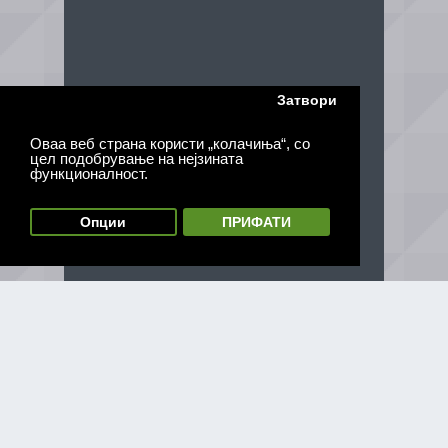
Затвори
Оваа веб страна користи „колачиња“, со
цел подобрување на нејзината
функционалност.
Опции
ПРИФАТИ