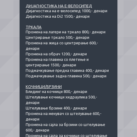
ДИЈАГНОСТИКА НА Е-ВЕЛОСИПЕД
Дијагностика на е-велосипед 1000,- денари
Дијагностика на Di2 1500,- денари
ТРКАЛА
Промена на лагери на тркало 800,- денари
Центрирање тркало 500,- денари
Промена на жица со центрирање 600,-
денари
Промена на обрач 1200,- денари
Промена на главина со плетење и
центрирање 1500,- денари
Подмачкување предна главина 400,- денари
Подмачкување задна главина 500,- денари
КОЧНИЦИ/БРЗИНИ
Блидинг на кочници 800,- денари
Штелување кочници хидраулика 500,-
денари
Штелување брзини 400,- денари
Промена на менувач со штелување 600,-
денари
Промена на сајла за брзини со штелување
600,- денари
Промена на сајла за кочници со штелување