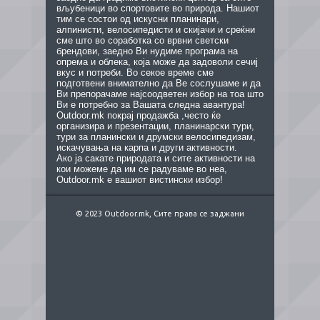
вљубеници во спортовите во природа. Нашиот
тим се состои од искусни планинари,
алпинисти, велосипедисти и скијачи и среќни
сме што во соработка со врвни светски
брендови, заедно Ви нудиме програма на
опрема и облека, која може да задоволи сечиј
вкус и потреби. Во секое време сме
подготвени внимателно да Ве сослушаме и да
Ви препорачаме најсоодветен избор на тоа што
Ви е потребно за Вашата следна авантура!
Outdoor.mk покрај продажба ,често ќе
организира и презентации, планинарски тури,
тури за планински и друмски велосипедизам,
искачувања на карпа и други активности.
Ако ја сакате природата и сите активности на
кои можеме да им се радуваме во неа,
Outdoor.mk е вашиот вистински избор!
© 2023 Outdoor.mk, Сите права се заджани