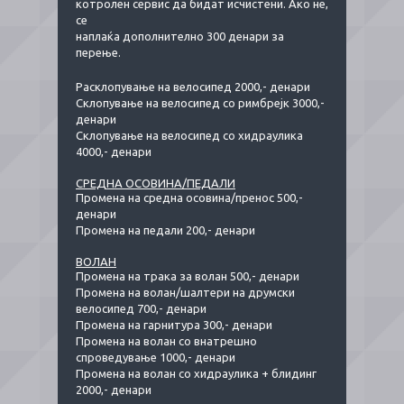
котролен сервис да бидат исчистени. Ако не,
се
наплаќа дополнително 300 денари за
перење.
Расклопување на велосипед 2000,- денари
Склопување на велосипед со римбрејк 3000,-
денари
Склопување на велосипед со хидраулика
4000,- денари
СРЕДНА ОСОВИНА/ПЕДАЛИ
Промена на средна осовина/пренос 500,-
денари
Промена на педали 200,- денари
ВОЛАН
Промена на трака за волан 500,- денари
Промена на волан/шалтери на друмски
велосипед 700,- денари
Промена на гарнитура 300,- денари
Промена на волан со внатрешно
спроведување 1000,- денари
Промена на волан со хидраулика + блидинг
2000,- денари