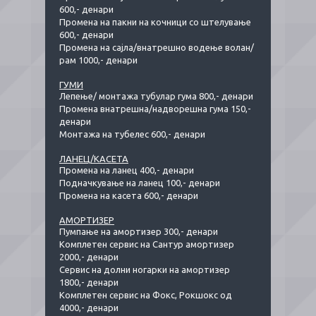
600,- денари
Промена на пакни на кочници со штелување
600,- денари
Промена на сајла/внатрешно водење волан/
рам 1000,- денари
ГУМИ
Лепење/ монтажа тубулар гума 800,- денари
Промена внатрешна/надворешна гума 150,-
денари
Монтажа на тубелес 600,- денари
ЛАНЕЦ/КАСЕТА
Промена на ланец 400,- денари
Подначкување на ланец 100,- денари
Промена на касета 600,- денари
АМОРТИЗЕР
Пумпање на амортизер 300,- денари
Комплетен сервис на Сантур амортизер
2000,- денари
Сервис на долни ногарки на амортизер
1800,- денари
Комплетен сервис на Фокс, Рокшокс од
4000,- денари