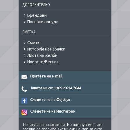
ДОПОЛНИТЕЛНО
Брендови
Посебни понуди
СМЕТКА
Сметка
Историја на нарачки
Листа на желби
Новости/Весник
Пратете ни e-mail
Јавете ни се: +389 2 614 7644
Следете не на Фејсбук
Следете не на Инстаграм
Почитувани посетители, Ве покануваме сите
заедно да градиме вистински центар за сите