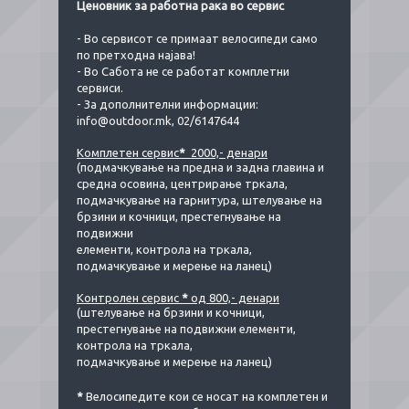
Ценовник за работна рака во сервис
- Во сервисот се примаат велосипеди само
по претходна најава!
- Во Сабота не се работат комплетни
сервиси.
- За дополнителни информации:
info@outdoor.mk, 02/6147644
Комплетен сервис
*
2000,- денари
(подмачкување на предна и задна главина и
средна осовина, центрирање тркала,
подмачкување на гарнитура, штелување на
брзини и кочници, престегнување на
подвижни
елементи, контрола на тркала,
подмачкување и мерење на ланец)
Контролен сервис
*
од 800,- денари
(штелување на брзини и кочници,
престегнување на подвижни елементи,
контрола на тркала,
подмачкување и мерење на ланец)
*
Велосипедите кои се носат на комплетен и