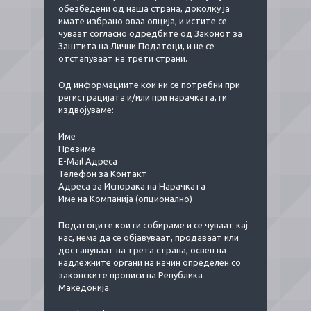
обезбедени од наша страна, доколку ја
имате избрано оваа опција, и истите се
чуваат согласно одредбите од Законот за
Заштита на Лични Податоци, и не се
отстапуваат на трети страни.
Од информациите кои ни се потребни при
регистрацијата и/или при нарачката, ги
издвојуваме:
Име
Презиме
E-Мail Адреса
Телефон за Контакт
Адреса за Испорака на Нарачката
Име на Компанија (опционално)
Податоците кои ги собираме и се чуваат кај
нас, нема да се објавуваат, продаваат или
доставуваат на трета страна, освен на
надлежните органи на начин определен со
законските прописи на Република
Македонија.