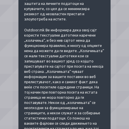
заштита на личните податоци на
купувачите, со цел да се минимизира
ризикот од неовластен пристап и
злоупотреба на истите.
Outdoor.mk Ве информира дека овој сајт
користи текстуални датотеки наречени
„колачиња“, и без нив сајтот нема да
функционира правилно, и многу од опциите
нема да можете да ги видите. „Колачињата“
се мали текстуални датотеки кои се
запишуваат во вашиот уред со којшто
пристапувате на сајтот при посета на некоја
веб страна. „Колачињата“ чуваат
информации за вашите поставки во веб
прелистувачот, како и самиот факт дека
веќе сте посетиле одредени страници. На
тој начин при повторна посета на истата
страница не мора повторно да ги
поставувате. Некои од „колачињата“ се
неопходни за функционирање на
страниците, а некои служат и за собирање
статистички податоци. Со помош на
ваквите фајлови се следи движењето на
посетителите на страната по неа, и на тој