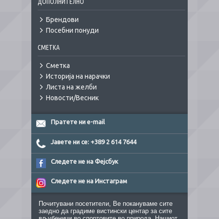
ДОПОЛНИТЕЛНО
Брендови
Посебни понуди
СМЕТКА
Сметка
Историја на нарачки
Листа на желби
Новости/Весник
Пратете ни e-mail
Јавете ни се: +389 2 614 7644
Следете не на Фејсбук
Следете не на Инстаграм
Почитувани посетители, Ве покануваме сите
заедно да градиме вистински центар за сите
вљубеници во спортовите во природа. Нашиот