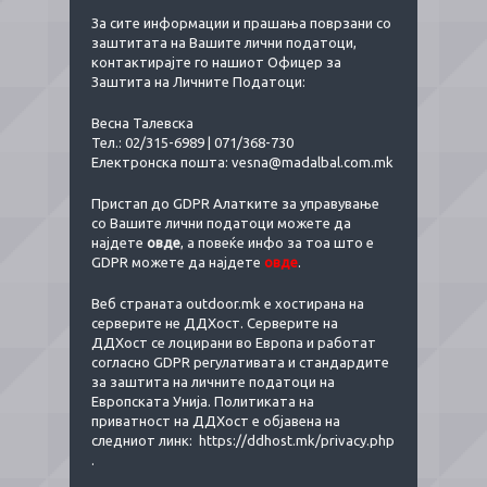
За сите информации и прашања поврзани со
заштитата на Вашите лични податоци,
контактирајте го нашиот Офицер за
Заштита на Личните Податоци:
Весна Талевска
Тел.: 02/315-6989 | 071/368-730
Електронска пошта:
vesna@madalbal.com.mk
Пристап до GDPR Алатките за управување
со Вашите лични податоци можете да
најдете
овде
, а повеќе инфо за тоа што е
GDPR можете да најдете
овде
.
Веб страната outdoor.mk е хостирана на
серверите не ДДХост. Серверите на
ДДХост се лоцирани во Европа и работат
согласно GDPR регулативата и стандардите
за заштита на личните податоци на
Европската Унија. Политиката на
приватност на ДДХост е објавена на
следниот линк:
https://ddhost.mk/privacy.php
.