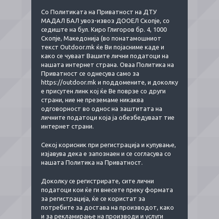
Со Политиката на Приватност на ДТУ
МАДАЛ БАЛ увоз-извоз ДООЕЛ Скопје, со
седиште на бул. Киро Глигоров бр. 4, 1000
Скопје, Македонија (во понатамошниот
текст Outdoor.mk ќе Ви појасниме каде и
како се чуваат Вашите лични податоци на
нашата интернет страна. Оваа Политика на
Приватност се однесува само за
https://
outdoor.mk
и поддомените, и доколку
е присутен линк кој ќе Ве поврзе со други
страни, ние не преземаме никаква
одговорност во однос на заштитата на
личните податоци која ја обезбедуваат тие
интернет страни.
Секој корисник при регистрација и купување,
изјавува дека е запознаен и се согласува со
нашата Политика на Приватност.
Доколку се регистрирате, сите лични
податоци кои ќе ги внесете преку формата
за регистрација, ќе се користат за
потребите за достава на производот, како
и за рекламирање на производи и услуги