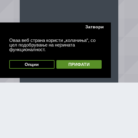
Затвори
Оваа веб страна користи „колачиња“, со
цел подобрување на нејзината
функционалност.
Опции
ПРИФАТИ