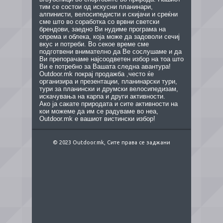
тим се состои од искусни планинари,
алпинисти, велосипедисти и скијачи и среќни
сме што во соработка со врвни светски
брендови, заедно Ви нудиме програма на
опрема и облека, која може да задоволи сечиј
вкус и потреби. Во секое време сме
подготвени внимателно да Ве сослушаме и да
Ви препорачаме најсоодветен избор на тоа што
Ви е потребно за Вашата следна авантура!
Outdoor.mk покрај продажба ,често ќе
организира и презентации, планинарски тури,
тури за планински и друмски велосипедизам,
искачувања на карпа и други активности.
Ако ја сакате природата и сите активности на
кои можеме да им се радуваме во неа,
Outdoor.mk е вашиот вистински избор!
© 2023 Outdoor.mk, Сите права се заджани