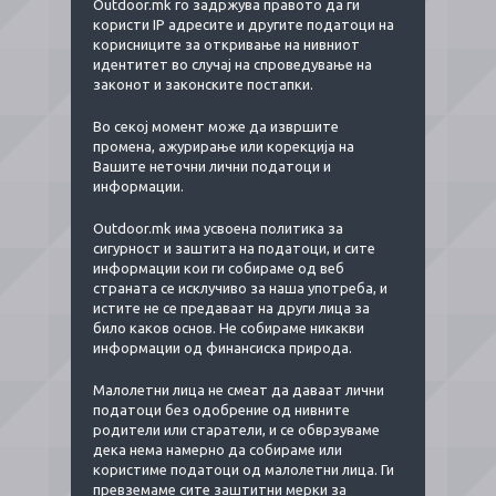
Outdoor.mk го задржува правото да ги
користи IP aдресите и другите податоци на
корисниците за откривање на нивниот
идентитет во случај на спроведување на
законот и законските постапки.
Во секој момент може да извршите
промена, ажурирање или корекција на
Вашите неточни лични податоци и
информации.
Outdoor.mk има усвоена политика за
сигурност и заштита на податоци, и сите
информации кои ги собираме од веб
страната се исклучиво за наша употреба, и
истите не се предаваат на други лица за
било каков основ. Не собираме никакви
информации од финансиска природа.
Малолетни лица не смеат да даваат лични
податоци без одобрение од нивните
родители или старатели, и се обврзуваме
дека нема намерно да собираме или
користиме податоци од малолетни лица. Ги
превземаме сите заштитни мерки за