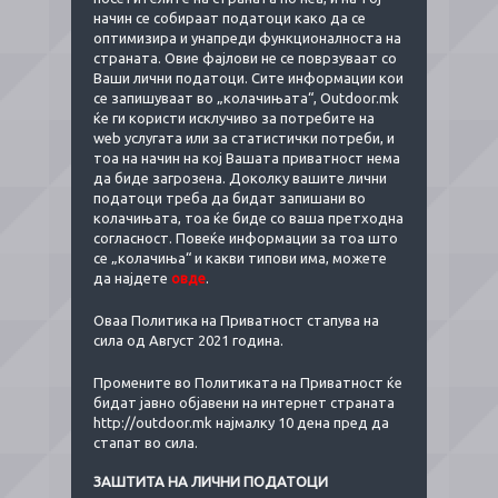
начин се собираат податоци како да се
оптимизира и унапреди функционалноста на
страната. Овие фајлови не се поврзуваат со
Ваши лични податоци. Сите информации кои
се запишуваат во „колачињата“, Outdoor.mk
ќе ги користи исклучиво за потребите на
web услугата или за статистички потреби, и
тоа на начин на кој Вашата приватност нема
да биде загрозена. Доколку вашите лични
податоци треба да бидат запишани во
колачињата, тоа ќе биде со ваша претходна
согласност. Повеќе информации за тоа што
се „колачиња“ и какви типови има, можете
да најдете
овде
.
Оваа Политика на Приватност стапува на
сила од Август 2021 година.
Промените во Политиката на Приватност ќе
бидат јавно објавени на интернет странатa
http://outdoor.mk
најмалку 10 дена пред да
стапат во сила.
ЗАШТИТА НА ЛИЧНИ ПОДАТОЦИ