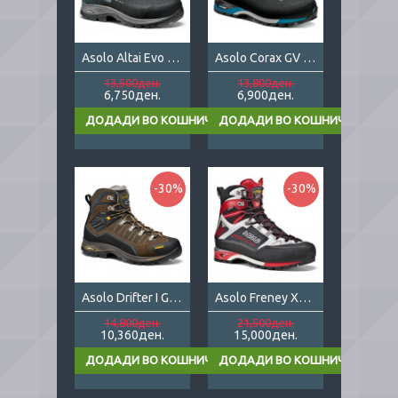
Asolo Altai Evo GV ML
Asolo Corax GV lady
13,500ден.
13,800ден.
6,750ден.
6,900ден.
-30%
-30%
Asolo Drifter I GV EVO
Asolo Freney XT GV
14,800ден.
21,500ден.
10,360ден.
15,000ден.