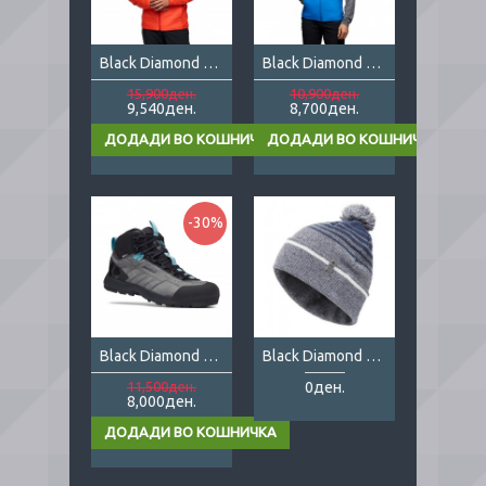
Black Diamond First Light Stretch Hoody
Black Diamond First Light Stretch Vest
15,900ден.
10,900ден.
9,540ден.
8,700ден.
-30%
Black Diamond Mission Leather Mid Lady
Black Diamond Pom
11,500ден.
0ден.
8,000ден.