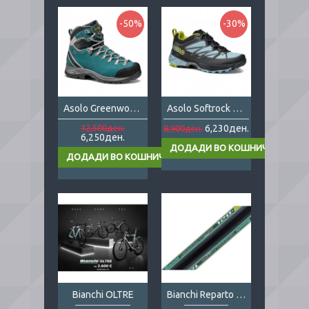
-50%
-30%
Asolo Greenwood GV Lady
Asolo Softrock Lady
12,500ден.
6,230ден.
8,900ден.
6,250ден.
Bianchi OLTRE
Bianchi Reparto Corse 120 700x23