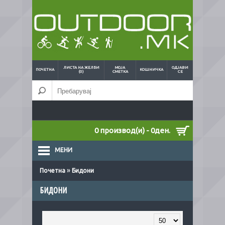
ЛИСТА НА ЖЕЛБИ
МОЈА
ОДЈАВИ
ПОЧЕТНА
КОШНИЧКА
(0)
СМЕТКА
СЕ
0 производ(и) - 0ден.
МЕНИ
»
Почетна
Бидони
БИДОНИ