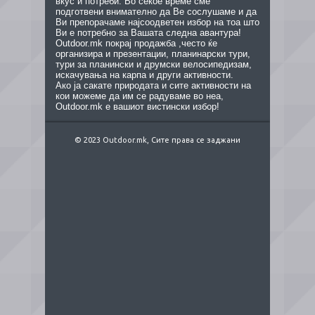
вкус и потреби. Во секое време сме
подготвени внимателно да Ве сослушаме и да
Ви препорачаме најсоодветен избор на тоа што
Ви е потребно за Вашата следна авантура!
Outdoor.mk покрај продажба ,често ќе
организира и презентации, планинарски тури,
тури за планински и друмски велосипедизам,
искачувања на карпа и други активности.
Ако ја сакате природата и сите активности на
кои можеме да им се радуваме во неа,
Outdoor.mk е вашиот вистински избор!
© 2023 Outdoor.mk, Сите права се заджани