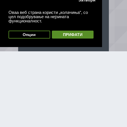
Затвори
Оваа веб страна користи „колачиња“, со
цел подобрување на нејзината
функционалност.
Опции
ПРИФАТИ