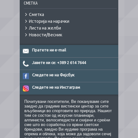
СМЕТКА
Сметка
Историја на нарачки
Листа на желби
Новости/Весник
Пратете ни e-mail
Јавете ни се: +389 2 614 7644
Следете не на Фејсбук
Следете не на Инстаграм
Почитувани посетители, Ве покануваме сите
заедно да градиме вистински центар за сите
вљубеници во спортовите во природа. Нашиот
тим се состои од искусни планинари,
алпинисти, велосипедисти и скијачи и среќни
сме што во соработка со врвни светски
брендови, заедно Ви нудиме програма на
опрема и облека, која може да задоволи сечиј