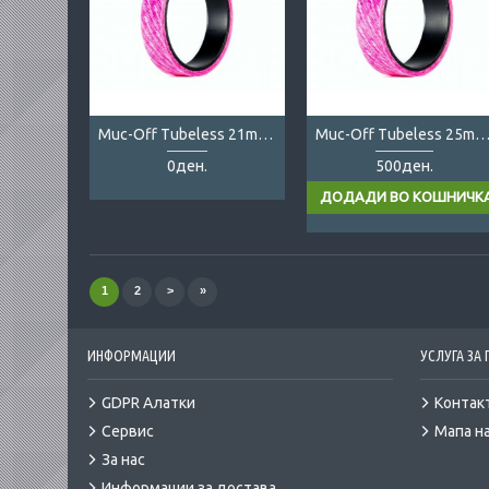
Muc-Off Tubeless 21mm Tape
Muc-Off Tubeless 25mm Ta
0ден.
500ден.
1
2
>
»
ИНФОРМАЦИИ
УСЛУГА ЗА
GDPR Алатки
Контак
Сервис
Мапа на
За нас
Информации за достава