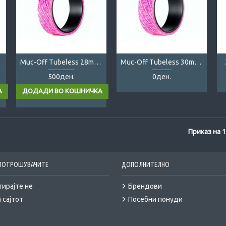
pe
Muc-Off Tubeless 28mm Tape
Muc-Off Tubeless 30mm Tape
500ден.
0ден.
Приказ на 1
 ПОТРОШУВАЧИТЕ
ДОПОЛНИТЕЛНО
тирајте не
Брендови
 сајтот
Посебни понуди