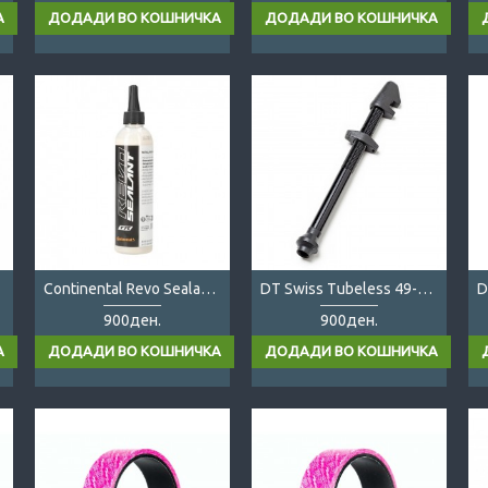
Continental Revo Sealant 240ml
DT Swiss Tubeless 49-65mm
900ден.
900ден.