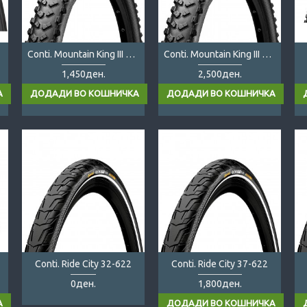
Conti. Mountain King III 29x2.3
Conti. Mountain King III TR 29x2.3 folding
1,450ден.
2,500ден.
Conti. Ride City 32-622
Conti. Ride City 37-622
0ден.
1,800ден.