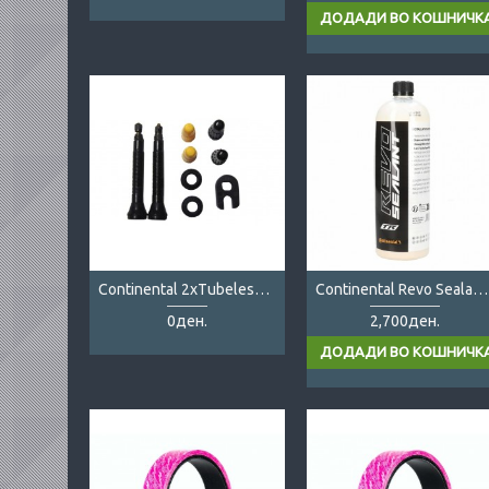
Continental 2xTubeless Valve
Continental Revo Sealant 1L
0ден.
2,700ден.