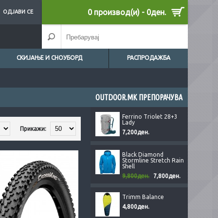
0 производ(и) - 0ден.
ОДЈАВИ СЕ
СКИЈАЊЕ И СНОУБОРД
РАСПРОДАЖБА
OUTDOOR.MK ПРЕПОРАЧУВА
Ferrino Triolet 28+3
Lady
Прикажи:
7,200ден.
Black Diamond
Stormline Stretch Rain
Shell
9,800ден.
7,800ден.
Trimm Balance
4,800ден.