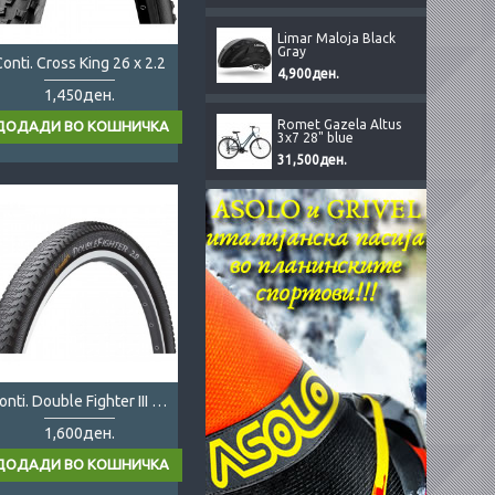
Limar Maloja Black
Gray
onti. Cross King 26 x 2.2
4,900ден.
1,450ден.
Romet Gazela Altus
3x7 28" blue
31,500ден.
Conti. Double Fighter III 29x2.0
1,600ден.