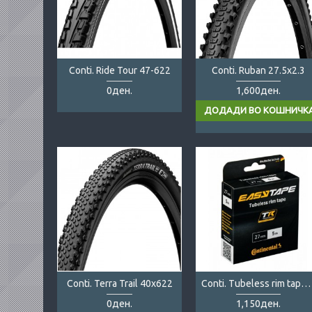
Conti. Ride Tour 47-622
Conti. Ruban 27.5x2.3
0ден.
1,600ден.
Conti. Terra Trail 40x622
Conti. Tubeless rim tape 27mm 5m
0ден.
1,150ден.