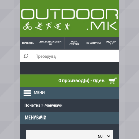
ЛИСТА НА ЖЕЛБИ
МОЈА
ОДЈАВИ
ПОЧЕТНА
КОШНИЧКА
(0)
СМЕТКА
СЕ
0 производ(и) - 0ден.
МЕНИ
»
Почетна
Менувачи
МЕНУВАЧИ