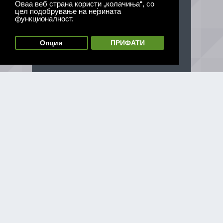
Оваа веб страна користи „колачиња“, со
цел подобрување на нејзината
функционалност.
Опции
ПРИФАТИ