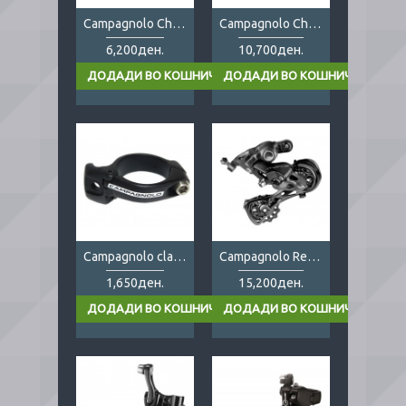
Campagnolo Chorus 12s FD
Campagnolo Chorus 12s RD
6,200ден.
10,700ден.
Campagnolo clamp Braze-onFD
Campagnolo Record 12s
1,650ден.
15,200ден.