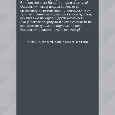
Ви е потребно за Вашата следна авантура!
Outdoor.mk покрај продажба ,често ќе
организира и презентации, планинарски тури,
тури за планински и друмски велосипедизам,
искачувања на карпа и други активности.
Ако ја сакате природата и сите активности на
кои можеме да им се радуваме во неа,
Outdoor.mk е вашиот вистински избор!
© 2023 Outdoor.mk, Сите права се заджани