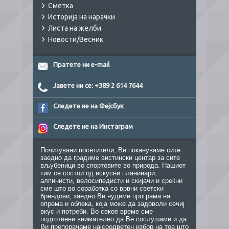
Сметка
Историја на нарачки
Листа на желби
Новости/Весник
Пратете ни e-mail
Јавете ни се: +389 2 614 7644
Следете не на Фејсбук
Следете не на Инстаграм
Почитувани посетители, Ве покануваме сите
заедно да градиме вистински центар за сите
вљубеници во спортовите во природа. Нашиот
тим се состои од искусни планинари,
алпинисти, велосипедисти и скијачи и среќни
сме што во соработка со врвни светски
брендови, заедно Ви нудиме програма на
опрема и облека, која може да задоволи сечиј
вкус и потреби. Во секое време сме
подготвени внимателно да Ве сослушаме и да
Ви препорачаме најсоодветен избор на тоа што