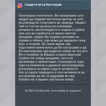
Следете не на Инстаграм
Почитувани посетители, Ве покануваме сите
заедно да градиме вистински центар за сите
вљубеници во спортовите во природа. Нашиот
тим се состои од искусни планинари,
алпинисти, велосипедисти и скијачи и среќни
сме што во соработка со врвни светски
брендови, заедно Ви нудиме програма на
опрема и облека, која може да задоволи сечиј
вкус и потреби. Во секое време сме
подготвени внимателно да Ве сослушаме и да
Ви препорачаме најсоодветен избор на тоа што
Ви е потребно за Вашата следна авантура!
Outdoor.mk покрај продажба ,често ќе
организира и презентации, планинарски тури,
тури за планински и друмски велосипедизам,
искачувања на карпа и други активности.
Ако ја сакате природата и сите активности на
кои можеме да им се радуваме во неа,
Outdoor.mk е вашиот вистински избор!
© 2023 Outdoor.mk, Сите права се заджани