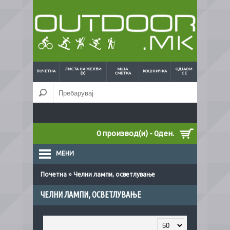
ЛИСТА НА ЖЕЛБИ
МОЈА
ОДЈАВИ
ПОЧЕТНА
КОШНИЧКА
(0)
СМЕТКА
СЕ
0 производ(и) - 0ден.
МЕНИ
»
Почетна
Челни лампи, осветлување
ЧЕЛНИ ЛАМПИ, ОСВЕТЛУВАЊЕ