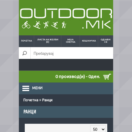
ЛИСТА НА ЖЕЛБИ
МОЈА
ОДЈАВИ
ПОЧЕТНА
КОШНИЧКА
(0)
СМЕТКА
СЕ
0 производ(и) - 0ден.
МЕНИ
»
Почетна
Ранци
РАНЦИ