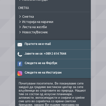
СМЕТКА
Сметка
Историја на нарачки
Листа на желби
Новости/Весник
Пратете ни e-mail
Јавете ни се: +389 2 614 7644
Следете не на Фејсбук
Следете не на Инстаграм
Почитувани посетители, Ве покануваме сите
заедно да градиме вистински центар за сите
вљубеници во спортовите во природа. Нашиот
тим се состои од искусни планинари,
алпинисти, велосипедисти и скијачи и среќни
сме што во соработка со врвни светски
брендови, заедно Ви нудиме програма на