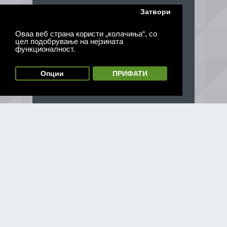
Затвори
Оваа веб страна користи „колачиња“, со
цел подобрување на нејзината
функционалност.
Опции
ПРИФАТИ