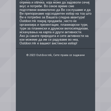
опрема и облека, која може да задоволи сечиј
вкус и потреби. Во секое време сме
подготвени внимателно да Ве сослушаме и да
Ви препорачаме најсоодветен избор на тоа што
Ви е потребно за Вашата следна авантура!
Outdoor.mk покрај продажба ,често ќе
организира и презентации, планинарски тури,
тури за планински и друмски велосипедизам,
искачувања на карпа и други активности.
Ако ја сакате природата и сите активности на
кои можеме да им се радуваме во неа,
Outdoor.mk е вашиот вистински избор!
© 2023 Outdoor.mk, Сите права се заджани