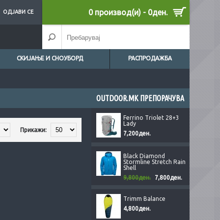
0 производ(и) - 0ден.
ОДЈАВИ СЕ
СКИЈАЊЕ И СНОУБОРД
РАСПРОДАЖБА
OUTDOOR.MK ПРЕПОРАЧУВА
Ferrino Triolet 28+3
Lady
Прикажи:
7,200ден.
Black Diamond
Stormline Stretch Rain
Shell
9,800ден.
7,800ден.
Trimm Balance
4,800ден.