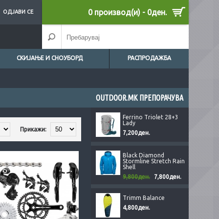
0 производ(и) - 0ден.
ОДЈАВИ СЕ
СКИЈАЊЕ И СНОУБОРД
РАСПРОДАЖБА
OUTDOOR.MK ПРЕПОРАЧУВА
Ferrino Triolet 28+3
Lady
Прикажи:
7,200ден.
Black Diamond
Stormline Stretch Rain
Shell
9,800ден.
7,800ден.
Trimm Balance
4,800ден.