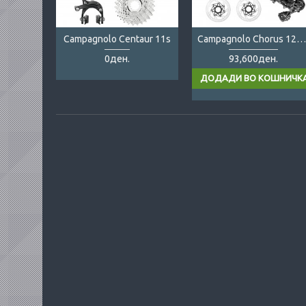
Campagnolo Centaur 11s
Campagnolo Chorus 12s DB
0ден.
93,600ден.