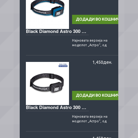
Black Diamond Astro 300 blue
Најновата верзија на
моделот „Астро“, од
американската
компанина Блек
Дајмонд, сега доаѓа
1,450ден.
надграден ..
Black Diamond Astro 300 graphite
Најновата верзија на
моделот „Астро“, од
американската
компанина Блек
Дајмонд, сега доаѓа