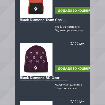
Black Diamond Team Chalk Pot
Торба за магнезиум
Одлично решение за
чување/користење на
поголема количина на
магнезиум - незави..
2,150ден.
Black Diamond BD Gear
Независно дали Ви е
потребна капа за
уживање во
заснежените планини
или при секојдневието
2,150ден.
во градот ..