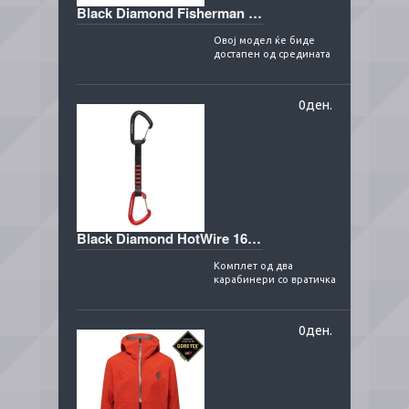
Black Diamond Fisherman Cap
Овој модел ќе биде
достапен од средината
на септември.
Безвременски стил со
класичното
0ден.
извртување..
Black Diamond HotWire 16cm
Комплет од два
карабинери со вратичка
од жичка, во
комбинација со гуртна
од 16цм. Карабинерите
0ден.
се..