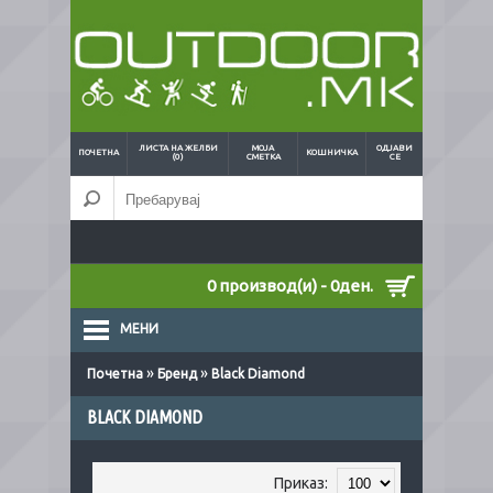
ЛИСТА НА ЖЕЛБИ
МОЈА
ОДЈАВИ
ПОЧЕТНА
КОШНИЧКА
(0)
СМЕТКА
СЕ
0 производ(и) - 0ден.
МЕНИ
»
»
Почетна
Бренд
Black Diamond
BLACK DIAMOND
Приказ: