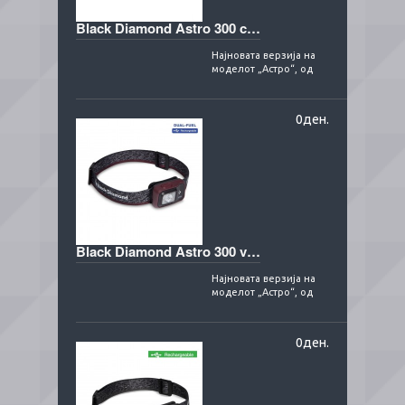
Black Diamond Astro 300 creek blue
Најновата верзија на
моделот „Астро“, од
американската
компанина Блек
Дајмонд, сега доаѓа
0ден.
надграден ..
Black Diamond Astro 300 violet
Најновата верзија на
моделот „Астро“, од
американската
компанина Блек
Дајмонд, сега доаѓа
0ден.
надграден ..