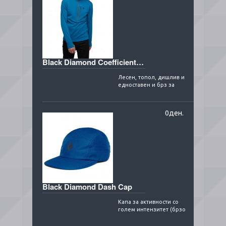
Black Diamond Coefficient QZ blue
Лесен, топол, дишлив и
едноставен и брз за
сушење - совршен втор
слој на Блек Дајмонд!
Полар кој ..
0ден.
Black Diamond Dash Cap
Капа за активности со
голем интензитет (брзо
движење при
планинарење,