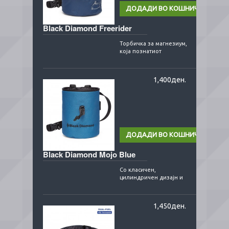
Black Diamond Freerider
Торбичка за магнезиум,
која познатиот
американски качувач,
Алекс Хонолд, ја
користеше при
1,400ден.
историскот..
Black Diamond Mojo Blue
Со класичен,
цилиндричен дизајн и
подобрен систем за
затворање, овој модел
на торбичка за
1,450ден.
магнезиум ..