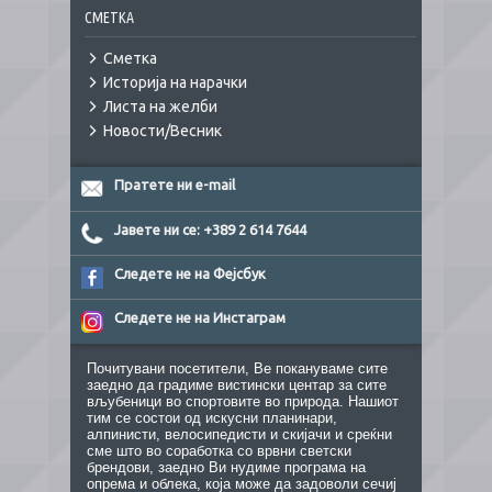
СМЕТКА
Сметка
Историја на нарачки
Листа на желби
Новости/Весник
Пратете ни e-mail
Јавете ни се: +389 2 614 7644
Следете не на Фејсбук
Следете не на Инстаграм
Почитувани посетители, Ве покануваме сите
заедно да градиме вистински центар за сите
вљубеници во спортовите во природа. Нашиот
тим се состои од искусни планинари,
алпинисти, велосипедисти и скијачи и среќни
сме што во соработка со врвни светски
брендови, заедно Ви нудиме програма на
опрема и облека, која може да задоволи сечиј