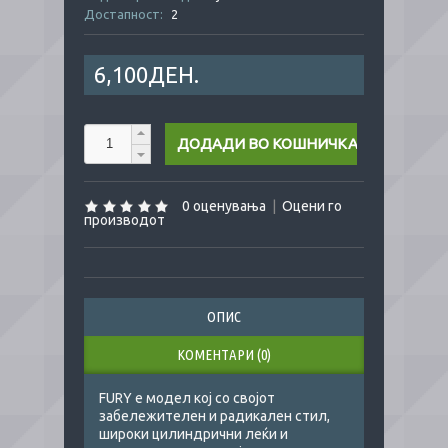
Достапност:
2
6,100ДЕН.
0 оценувања
|
Оцени го
производот
ОПИС
КОМЕНТАРИ (0)
FURY е модел кој со својот
забележителен и радикален стил,
широки цилиндрични леќи и