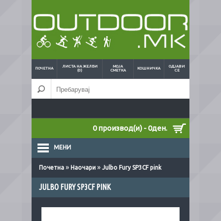
ЛИСТА НА ЖЕЛБИ
МОЈА
ОДЈАВИ
ПОЧЕТНА
КОШНИЧКА
(0)
СМЕТКА
СЕ
0 производ(и) - 0ден.
МЕНИ
»
»
Почетна
Наочари
Julbo Fury SP3CF pink
JULBO FURY SP3CF PINK