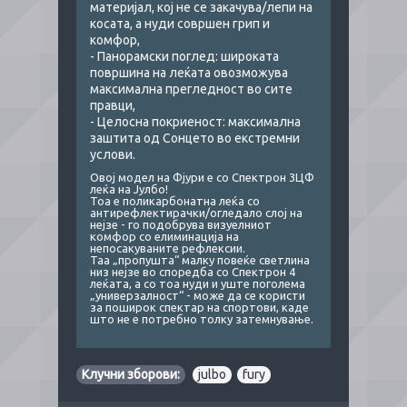
материјал, кој не се закачува/лепи на
косата, а нуди совршен грип и
комфор,
- Панорамски поглед: широката
површина на леќата овозможува
максимална прегледност во сите
правци,
- Целосна покриеност: максимална
заштита од Сонцето во екстремни
услови.
Овој модел на Фјури е со Спектрон 3ЦФ
леќа на Јулбо!
Тоа е поликарбонатна леќа со
антирефлектирачки/огледало слој на
нејзе - го подобрува визуелниот
комфор со елиминација на
непосакуваните рефлексии.
Таа „пропушта“ малку повеќе светлина
низ нејзе во споредба со Спектрон 4
леќата, а со тоа нуди и уште поголема
„универзалност“ - може да се користи
за поширок спектар на спортови, каде
што не е потребно толку затемнување.
Клучни зборови:
julbo
,
fury