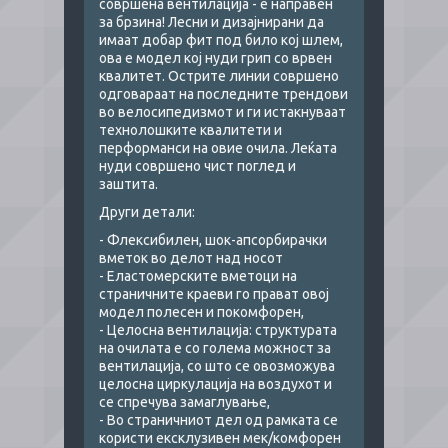
совршена вентилација - е направен
за брзина! Лесни и дизајнирани да
имаат добар фит под било кој шлем,
ова е модел кој нуди грип со врвен
квалитет. Острите линии совршено
одговараат на последните трендови
во велосипедизмот и ги истакнуваат
технолошките квалитети и
перформанси на овие очила. Леќата
нуди совршено чист поглед и
заштита.
Други детали:
- Флексибилен, шок-апсорбирачки
вметок во делот над носот
- Еластомерските вметоци на
страничните краеви го прават овој
модел полесен и покомфорен,
- Целосна вентилација: структурата
на очилата е со голема можност за
вентилација, со што се овозможува
целосна циркулација на воздухот и
се спречува замаглување,
- Во страничниот дел од рамката се
користи ексклузивен мек/комфорен