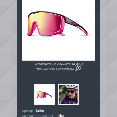
Кликнете на сликата за да ја
погледнете галеријата
Julbo
Бренд:
Код на производот:
julbo