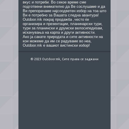
вкус и потреби. Во секое време сме
подготвени внимателно да Ве сослушаме и да
Ви препорачаме најсоодветен избор на тоа што
Ви е потребно за Вашата следна авантура!
Outdoor.mk покрај продажба ,често ќе
организира и презентации, планинарски тури,
тури за планински и друмски велосипедизам,
искачувања на карпа и други активности.
Ако ја сакате природата и сите активности на
кои можеме да им се радуваме во неа,
Outdoor.mk е вашиот вистински избор!
© 2023 Outdoor.mk, Сите права се заджани