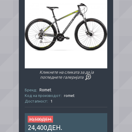
Кликнете на сликата за да ја
погледнете галеријата
Romet
Бренд:
Код на производот:
romet
Достапност:
1
30,500ДЕН.
24,400ДЕН.