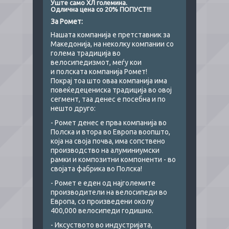
Уште само ХЛ големина.
Одлична цена со 20% ПОПУСТ!!!
За Ромет:
Нашата компанија е претставник за
Македонија, на неколку компании со
голема традиција во
велосипедизмот, меѓу кои
и полската компанија Ромет!
Покрај тоа што оваа компанија има
повеќедецениска традиција во овој
сегмент, таа денес е посебна и по
нешто друго:
- Ромет денес е прва компанија во
Полска и втора во Европа воопшто,
која на своја почва, има сопствено
производство на алуминиумски
рамки и композитни компоненти - во
својата фабрика во Полска!
- Ромет е еден од најголемите
производители на велосипеди во
Европа, со произведени околу
400,000 велосипеди годишно.
- Иксуството во индустријата,