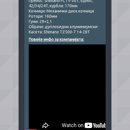
Пренос: Shimano FCTY-301, однос:
42/34/24T, курбла: 170мм
Кочници: Механички диск кочници
Ротори: 160мм
Гуми: 29×2,1
Обрачи: дуплоѕидни алуминиумски
Касета: Shimano TZ500-7 14-28T
Повеќе инфо за компанијата: