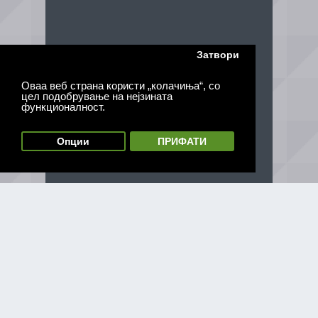
Затвори
Оваа веб страна користи „колачиња“, со
цел подобрување на нејзината
функционалност.
Опции
ПРИФАТИ