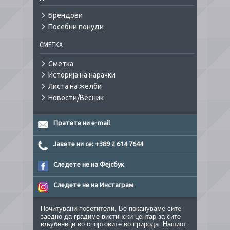
Брендови
Посебни понуди
СМЕТКА
Сметка
Историја на нарачки
Листа на желби
Новости/Весник
Пратете ни e-mail
Јавете ни се: +389 2 614 7644
Следете не на Фејсбук
Следете не на Инстаграм
Почитувани посетители, Ве покануваме сите
заедно да градиме вистински центар за сите
вљубеници во спортовите во природа. Нашиот