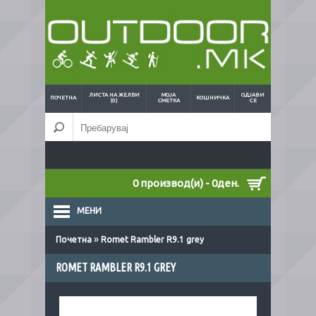
ЛИСТА НА ЖЕЛБИ
МОЈА
ОДЈАВИ
ПОЧЕТНА
КОШНИЧКА
(0)
СМЕТКА
СЕ
0 производ(и) - 0ден.
МЕНИ
»
Почетна
Romet Rambler R9.1 grey
ROMET RAMBLER R9.1 GREY