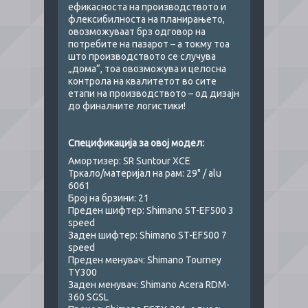
ефикасноста на производството и
флексибилноста на планирањето,
овозможуваат брз одговор на
потребите на пазарот – а токму тоа
што производството се случува
„дома“, тоа овозможува и целосна
контрола на квалитетот во сите
етапи на производството – од дизајн
до финалните логистики!
Спецификација за овој модел:
Амортизер: SR Suntour XCE
Тркало/материјал на рам: 29" / alu
6061
Број на брзини: 21
Преден шифтер: Shimano ST-EF500 3
speed
Заден шифтер: Shimano ST-EF500 7
speed
Преден менувач: Shimano Tourney
TY300
Заден менувач: Shimano Acera RDM-
360 SGSL