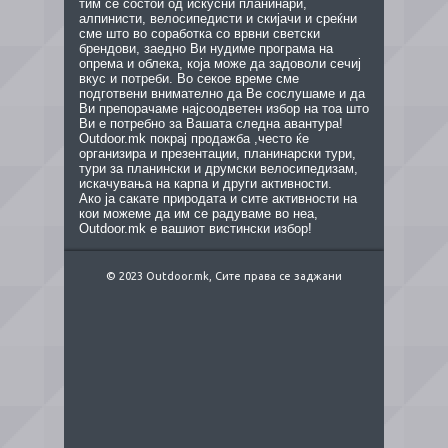
тим се состои од искусни планинари,
алпинисти, велосипедисти и скијачи и среќни
сме што во соработка со врвни светски
брендови, заедно Ви нудиме програма на
опрема и облека, која може да задоволи сечиј
вкус и потреби. Во секое време сме
подготвени внимателно да Ве сослушаме и да
Ви препорачаме најсоодветен избор на тоа што
Ви е потребно за Вашата следна авантура!
Outdoor.mk покрај продажба ,често ќе
организира и презентации, планинарски тури,
тури за планински и друмски велосипедизам,
искачувања на карпа и други активности.
Ако ја сакате природата и сите активности на
кои можеме да им се радуваме во неа,
Outdoor.mk е вашиот вистински избор!
© 2023 Outdoor.mk, Сите права се заджани